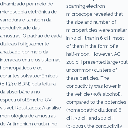
dinamizado por meio de
scanning electron
microscopia eletrônica de
microscope revealed that
varredura e também da
the size and number of
condutividade das
microparticles were smaller
amostras. O padrão de cada
in 30 cH than in 6 cH, most
diluição foi igualmente
of them in the form of a
analisado por meio da
half-moon. However, AC
interação entre os sistemas
200 cH presented large (but
homeopáticos e os
uncommon) clusters of
corantes solvatocrômicos
these particles. The
(ET33 e BDN) pela leitura
conductivity was lower in
da absorbância no
the vehicle (30% alcohol),
espectrofotômetro UV-
compared to the potencies
visível. Resultados: A análise
(homeopathic dilutions) 6
morfológica de amostras
cH, 30 cH and 200 cH
de Antimonium crudum no
(p=0001), the conductivity