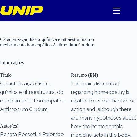
Pular
para
o
conteúdo
Caracterização físico-química e ultraestrutural do
medicamento homeopático Antimonium Crudum
Informações
Título
Resumo (EN)
Caracterização físico-
The main discomfort
química e ultraestrutural do
regarding homeopathy is
medicamento homeopático
related to its mechanism of
Antimonium Crudum
action and, although there
are many hypotheses about
Autor(es)
how the homeopathic
Renata Rossettini Palombo
medicine acts in the body,