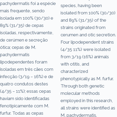
pachydermatis foi a espécie
species, having been
mais frequente, sendo
isolated from 100% (30/30)
isolada em 100% (30/30) e
and 89% (31/35) of the
89% (31/35) de cepas
strains originated from
isoladas, respectivamente,
cerumen and otic secretion.
de cerúmen e secreção
Four lipodependent strains
ótica; cepas de M.
(4/35 11%) were isolated
pachydermatis
from 3/19 (16%) animals
lipodependentes foram
with otitis, and
isoladas em três cães com
characterized
infecção (3/19 – 16%) e de
phenotypically as M. furfur.
quatro condutos destes
Through both genetic
(4/35 – 11%); essas cepas
molecular methods
haviam sido identificadas
employed in this research,
fenotipicamente com M.
all strains were identified as
furfur. Todas as cepas
M. pachydermatis.