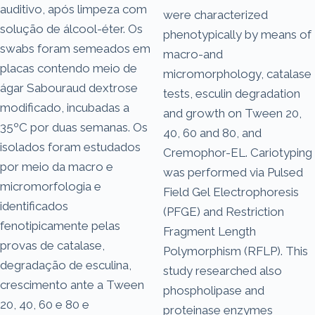
auditivo, após limpeza com
were characterized
solução de álcool-éter. Os
phenotypically by means of
swabs foram semeados em
macro-and
placas contendo meio de
micromorphology, catalase
ágar Sabouraud dextrose
tests, esculin degradation
modificado, incubadas a
and growth on Tween 20,
35ºC por duas semanas. Os
40, 60 and 80, and
isolados foram estudados
Cremophor-EL. Cariotyping
por meio da macro e
was performed via Pulsed
micromorfologia e
Field Gel Electrophoresis
identificados
(PFGE) and Restriction
fenotipicamente pelas
Fragment Length
provas de catalase,
Polymorphism (RFLP). This
degradação de esculina,
study researched also
crescimento ante a Tween
phospholipase and
20, 40, 60 e 80 e
proteinase enzymes