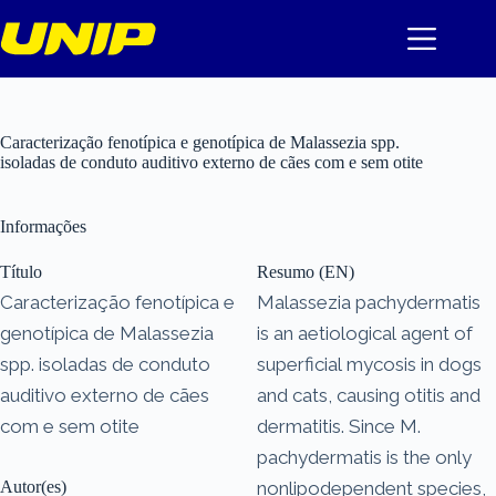
Pular
para
o
conteúdo
Caracterização fenotípica e genotípica de Malassezia spp.
isoladas de conduto auditivo externo de cães com e sem otite
Informações
Título
Resumo (EN)
Caracterização fenotípica e
Malassezia pachydermatis
genotípica de Malassezia
is an aetiological agent of
spp. isoladas de conduto
superficial mycosis in dogs
auditivo externo de cães
and cats, causing otitis and
com e sem otite
dermatitis. Since M.
pachydermatis is the only
Autor(es)
non­lipodependent species,