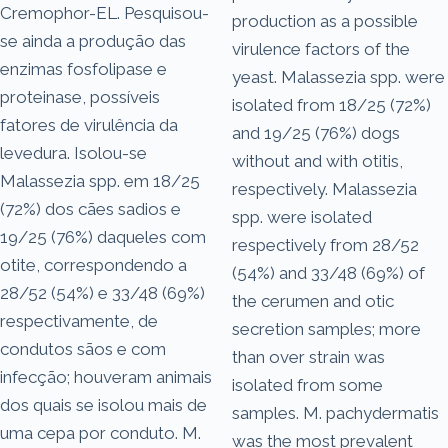
Cremophor-EL. Pesquisou-
production as a possible
se ainda a produção das
virulence factors of the
enzimas fosfolipase e
yeast. Malassezia spp. were
proteinase, possíveis
isolated from 18/25 (72%)
fatores de virulência da
and 19/25 (76%) dogs
levedura. Isolou-se
without and with otitis,
Malassezia spp. em 18/25
respectively. Malassezia
(72%) dos cães sadios e
spp. were isolated
19/25 (76%) daqueles com
respectively from 28/52
otite, correspondendo a
(54%) and 33/48 (69%) of
28/52 (54%) e 33/48 (69%)
the cerumen and otic
respectivamente, de
secretion samples; more
condutos sãos e com
than over strain was
infecção; houveram animais
isolated from some
dos quais se isolou mais de
samples. M. pachydermatis
uma cepa por conduto. M.
was the most prevalent