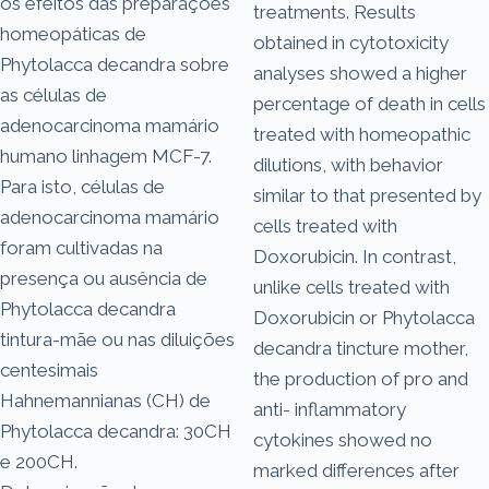
os efeitos das preparações
treatments. Results
homeopáticas de
obtained in cytotoxicity
Phytolacca decandra sobre
analyses showed a higher
as células de
percentage of death in cells
adenocarcinoma mamário
treated with homeopathic
humano linhagem MCF-7.
dilutions, with behavior
Para isto, células de
similar to that presented by
adenocarcinoma mamário
cells treated with
foram cultivadas na
Doxorubicin. In contrast,
presença ou ausência de
unlike cells treated with
Phytolacca decandra
Doxorubicin or Phytolacca
tintura-mãe ou nas diluições
decandra tincture mother,
centesimais
the production of pro and
Hahnemannianas (CH) de
anti- inflammatory
Phytolacca decandra: 30CH
cytokines showed no
e 200CH.
marked differences after