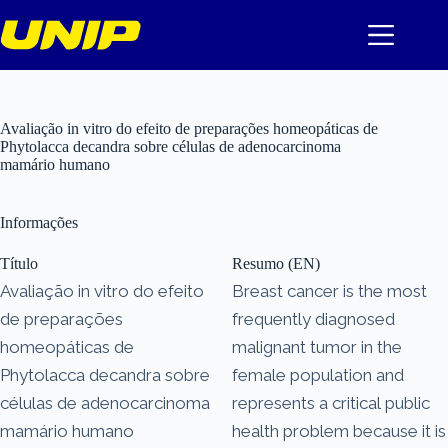
Pular
para
o
conteúdo
Avaliação in vitro do efeito de preparações homeopáticas de
Phytolacca decandra sobre células de adenocarcinoma
mamário humano
Informações
Título
Resumo (EN)
Avaliação in vitro do efeito
Breast cancer is the most
de preparações
frequently diagnosed
homeopáticas de
malignant tumor in the
Phytolacca decandra sobre
female population and
células de adenocarcinoma
represents a critical public
mamário humano
health problem because it is