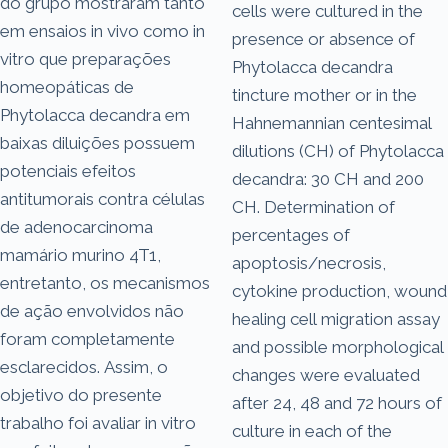
do grupo mostraram tanto
cells were cultured in the
em ensaios in vivo como in
presence or absence of
vitro que preparações
Phytolacca decandra
homeopáticas de
tincture mother or in the
Phytolacca decandra em
Hahnemannian centesimal
baixas diluições possuem
dilutions (CH) of Phytolacca
potenciais efeitos
decandra: 30 CH and 200
antitumorais contra células
CH. Determination of
de adenocarcinoma
percentages of
mamário murino 4T1,
apoptosis/necrosis,
entretanto, os mecanismos
cytokine production, wound
de ação envolvidos não
healing cell migration assay
foram completamente
and possible morphological
esclarecidos. Assim, o
changes were evaluated
objetivo do presente
after 24, 48 and 72 hours of
trabalho foi avaliar in vitro
culture in each of the