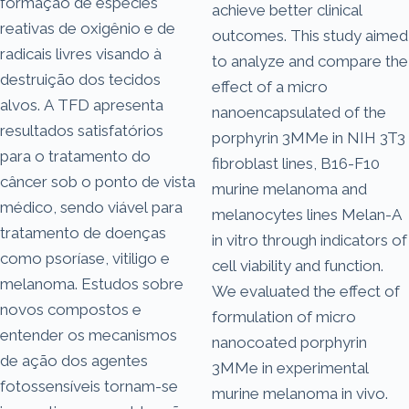
formação de espécies
achieve better clinical
reativas de oxigênio e de
outcomes. This study aimed
radicais livres visando à
to analyze and compare the
destruição dos tecidos
effect of a micro
alvos. A TFD apresenta
nanoencapsulated of the
resultados satisfatórios
porphyrin 3MMe in NIH 3T3
para o tratamento do
fibroblast lines, B16-F10
câncer sob o ponto de vista
murine melanoma and
médico, sendo viável para
melanocytes lines Melan-A
tratamento de doenças
in vitro through indicators of
como psoríase, vitiligo e
cell viability and function.
melanoma. Estudos sobre
We evaluated the effect of
novos compostos e
formulation of micro
entender os mecanismos
nanocoated porphyrin
de ação dos agentes
3MMe in experimental
fotossensíveis tornam-se
murine melanoma in vivo.