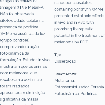
relação às células da
nanocoencapsulates
linhagem 3T3 e Melan-A.
containing porphyrin 3MMe
Não foi observada
presented cytotoxic effects
citotoxicidade celular na
in vivo and in vivo with
presença de porfirina
promising therapeutic
3MMe na ausência de luz
potential in the treatment of
(grupo controle),
melanoma by PDT.
comprovando a ação
fotodinâmica da
Tipo
formulação. Estudos in vivo
Dissertação
mostraram que os animais
com melanoma, que
Palavras-chave
receberam a porfirina e
Melanoma,
foram irradiados
Fotossensibilizador, Terapia
apresentaram diminuição
Fotodinâmica, Porfirinas
significativa da massa