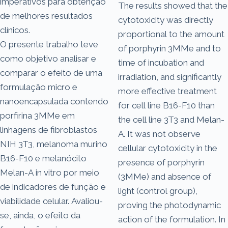
imperativos para obtenção
The results showed that the
de melhores resultados
cytotoxicity was directly
clínicos.
proportional to the amount
O presente trabalho teve
of porphyrin 3MMe and to
como objetivo analisar e
time of incubation and
comparar o efeito de uma
irradiation, and significantly
formulação micro e
more effective treatment
nanoencapsulada contendo
for cell line B16-F10 than
porfirina 3MMe em
the cell line 3T3 and Melan-
linhagens de fibroblastos
A. It was not observe
NIH 3T3, melanoma murino
cellular cytotoxicity in the
B16-F10 e melanócito
presence of porphyrin
Melan-A in vitro por meio
(3MMe) and absence of
de indicadores de função e
light (control group),
viabilidade celular. Avaliou-
proving the photodynamic
se, ainda, o efeito da
action of the formulation. In