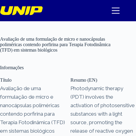
Pular
para
o
conteúdo
Avaliação de uma formulação de micro e nanocápsulas
poliméricas contendo porfirina para Terapia Fotodinâmica
(TFD) em sistemas biológicos
Informações
Título
Resumo (EN)
Avaliação de uma
Photodynamic therapy
formulação de micro e
(PDT) involves the
nanocápsulas poliméricas
activation of photosensitive
contendo porfirina para
substances with a light
Terapia Fotodinâmica (TFD)
source, promoting the
em sistemas biológicos
release of reactive oxygen