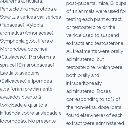
Abarema auriculata,
post-pubertal mice. Groups
Pentaclethra macroloba e
of 12 animals were used for
Swartzia sericea var. sericea
testing each plant extract,
(Fabaceae), Xylopia
or testosterone or the
aromatica (Annonaceae),
vehicle used to suspend
Symphonia globulifera e
extracts and testosterone.
Moronobea coccinea
All treatments were orally
(Clusiaceae), Picrolemma
administered, but
sprucei (Simaroubaceae),
testosterone, which were
Laetia suaveolens
both orally and
(Salicaceae) e Ipomoea
intraperitoneally
alba foram previamente
administered. Doses
avaliados quanto à
corresponding to 10% of
toxicidade e quanto à
the non-lethal dose (data
influência sobre ansiedade e
found elsewhere) of each
locomoção. No presente
extract were administered