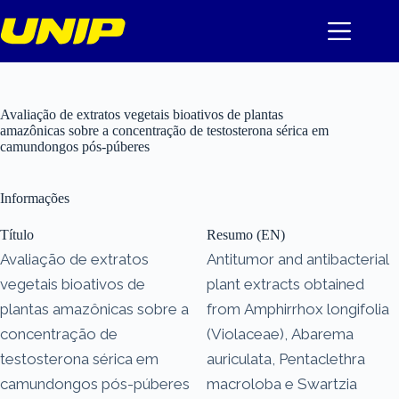
Pular
para
o
conteúdo
Avaliação de extratos vegetais bioativos de plantas
amazônicas sobre a concentração de testosterona sérica em
camundongos pós-púberes
Informações
Título
Resumo (EN)
Avaliação de extratos
Antitumor and antibacterial
vegetais bioativos de
plant extracts obtained
plantas amazônicas sobre a
from Amphirrhox longifolia
concentração de
(Violaceae), Abarema
testosterona sérica em
auriculata, Pentaclethra
camundongos pós-púberes
macroloba e Swartzia