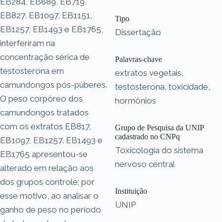
EB284, EB689, EB719,
EB827, EB1097, EB1151,
Tipo
EB1257, EB1493 e EB1765,
Dissertação
interferiram na
concentração sérica de
Palavras-chave
testosterona em
extratos vegetais,
camundongos pós-púberes.
testosterona, toxicidade,
O peso corpóreo dos
hormônios
camundongos tratados
com os extratos EB817,
Grupo de Pesquisa da UNIP
cadastrado no CNPq
EB1097, EB1257, EB1493 e
Toxicologia do sistema
EB1765 apresentou-se
nervoso central
alterado em relação aos
dos grupos controle; por
Instituição
esse motivo, ao analisar o
UNIP
ganho de peso no período