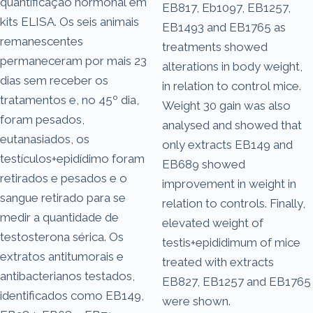
quantificação hormonal em
EB817, Eb1097, EB1257,
kits ELISA. Os seis animais
EB1493 and EB1765 as
remanescentes
treatments showed
permaneceram por mais 23
alterations in body weight,
dias sem receber os
in relation to control mice.
tratamentos e, no 45º dia,
Weight 30 gain was also
foram pesados,
analysed and showed that
eutanasiados, os
only extracts EB149 and
testículos+epidídimo foram
EB689 showed
retirados e pesados e o
improvement in weight in
sangue retirado para se
relation to controls. Finally,
medir a quantidade de
elevated weight of
testosterona sérica. Os
testis+epididimum of mice
extratos antitumorais e
treated with extracts
antibacterianos testados,
EB827, EB1257 and EB1765
identificados como EB149,
were shown.