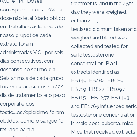
(V.O. e I.P)). Doses
treatments, and in the 45th
correspondentes a 10% da
day they were weighed,
dose não letal (dado obtido
euthanized,
em trabalhos anteriores de
testis+epididimum taken and
nosso grupo) de cada
weighed and blood was
extrato foram
collected and tested for
administradas V.O., por seis
seric testosterone
dias consecutivos, com
concentration. Plant
descanso no sétimo dia.
extracts identified as
Seis animais de cada grupo
EB149, EB284, EB689,
foram eutanasiados no 22º
EB719, EB827, EB1097,
dia de tratamento, e o peso
EB1151, EB1257, EB1493
corporal e dos
and EB1765 influenced seric
testículos/epidídimo foram
testosterone concentration
obtidos, como o sangue foi
in male post-pubertal mice.
retirado para a
Mice that received extracts