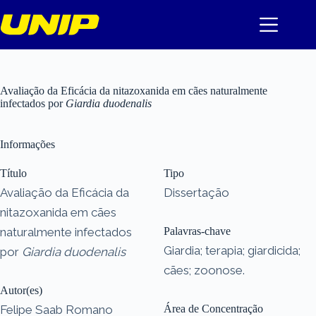
Pular
para
o
conteúdo
Avaliação da Eficácia da nitazoxanida em cães naturalmente
infectados por
Giardia duodenalis
Informações
Título
Tipo
Avaliação da Eficácia da
Dissertação
nitazoxanida em cães
naturalmente infectados
Palavras-chave
Giardia; terapia; giardicida;
por
Giardia duodenalis
cães; zoonose.
Autor(es)
Felipe Saab Romano
Área de Concentração