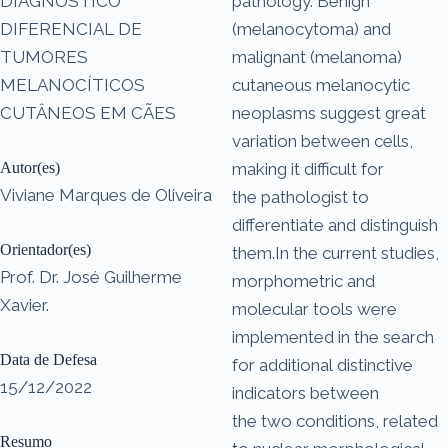
DIAGNÓSTICO
pathology. Benign
DIFERENCIAL DE
(melanocytoma) and
TUMORES
malignant (melanoma)
MELANOCÍTICOS
cutaneous melanocytic
CUTÂNEOS EM CÃES
neoplasms suggest great
variation between cells,
Autor(es)
making it difficult for
Viviane Marques de Oliveira
the pathologist to
differentiate and distinguish
Orientador(es)
them.In the current studies,
Prof. Dr. José Guilherme
morphometric and
Xavier.
molecular tools were
implemented in the search
Data de Defesa
for additional distinctive
15/12/2022
indicators between
the two conditions, related
Resumo