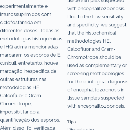
tissue samples suspected
experimentalmente e
with encephalitozoonosis.
imunossuprimidos com
Due to the low sensitivity
ciclofosfamida em
and specificity, we suggest
diferentes doses. Todas as
that the histochemical
metodologias histoquímicas
methodologies HE,
e IHQ acima mencionadas
Calcofluor and Gram-
marcaram os esporos de E.
Chromotrope should be
cuniculi, entretanto, houve
used as complementary or
marcação inespecífica de
screening methodologies
outras estruturas nas
for the etiological diagnosis
metodologias HE,
of encephalitozoonosis in
Calcoflúor e Gram-
tissue samples suspected
Chromotrope,
with encephalitozoonosis.
impossibilitando a
quantificação dos esporos.
Tipo
Além disso, foi verificada
Dissertação