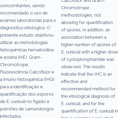
Calcofluor and Gram-
concomitantes, sendo
Chromotrope
recomendado o uso de
methodologies, not
exames laboratoriais para o
allowing for quantification
diagnóstico etiológico. O
of spores. In addition, an
presente estudo objetivou
association between a
utilizar as metodologias
higher number of spores of
histoquímicas hematoxilina
E. cuniculi with a higher dose
e eosina (HE), Gram-
of cyclophosphamide was
Chromotrope,
observed. The results
Fluorescência Calcoflúor e
indicate that the IHC is an
a imuno-histoquímica (IHQ)
effective and
para a identificação e
recommended method for
quantificação dos esporos
the etiological diagnosis of
de E. cuniculi no fígado e
E. cuniculi, and for the
pulmões de camundongos
quantification of E. cuniculi in
infectados