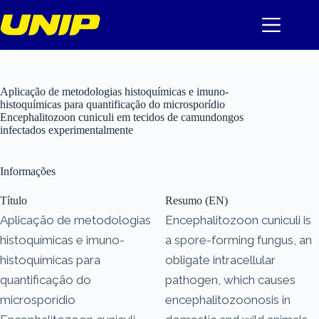
Pular
para
o
conteúdo
Aplicação de metodologias histoquímicas e imuno-
histoquímicas para quantificação do microsporídio
Encephalitozoon cuniculi em tecidos de camundongos
infectados experimentalmente
Informações
Título
Resumo (EN)
Aplicação de metodologias
Encephalitozoon cuniculi is
histoquímicas e imuno-
a spore-forming fungus, an
histoquímicas para
obligate intracellular
quantificação do
pathogen, which causes
microsporídio
encephalitozoonosis in