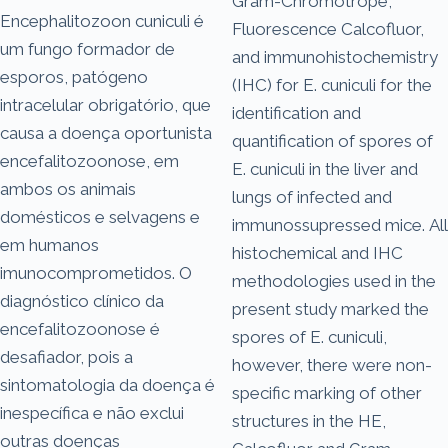
Gram-Chromotrope,
Encephalitozoon cuniculi é
Fluorescence Calcofluor,
um fungo formador de
and immunohistochemistry
esporos, patógeno
(IHC) for E. cuniculi for the
intracelular obrigatório, que
identification and
causa a doença oportunista
quantification of spores of
encefalitozoonose, em
E. cuniculi in the liver and
ambos os animais
lungs of infected and
domésticos e selvagens e
immunossupressed mice. All
em humanos
histochemical and IHC
imunocomprometidos. O
methodologies used in the
diagnóstico clínico da
present study marked the
encefalitozoonose é
spores of E. cuniculi,
desafiador, pois a
however, there were non-
sintomatologia da doença é
specific marking of other
inespecífica e não exclui
structures in the HE,
outras doenças