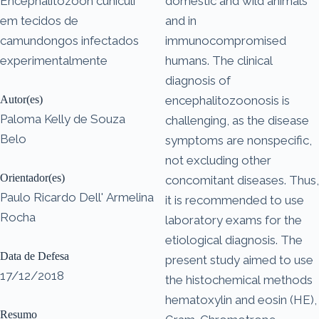
Encephalitozoon cuniculi
domestic and wild animals
em tecidos de
and in
camundongos infectados
immunocompromised
experimentalmente
humans. The clinical
diagnosis of
Autor(es)
encephalitozoonosis is
Paloma Kelly de Souza
challenging, as the disease
Belo
symptoms are nonspecific,
not excluding other
Orientador(es)
concomitant diseases. Thus,
Paulo Ricardo Dell' Armelina
it is recommended to use
Rocha
laboratory exams for the
etiological diagnosis. The
Data de Defesa
present study aimed to use
17/12/2018
the histochemical methods
hematoxylin and eosin (HE),
Resumo