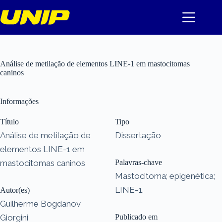
Pular
para
o
conteúdo
Análise de metilação de elementos LINE-1 em mastocitomas
caninos
Informações
Título
Tipo
Análise de metilação de
Dissertação
elementos LINE-1 em
mastocitomas caninos
Palavras-chave
Mastocitoma; epigenética;
LINE-1.
Autor(es)
Guilherme Bogdanov
Giorgini
Publicado em