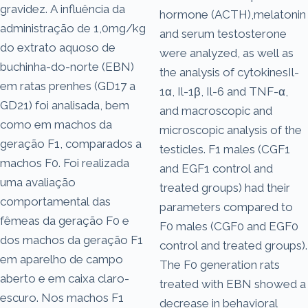
gravidez. A influência da
hormone (ACTH),melatonin
administração de 1,0mg/kg
and serum testosterone
do extrato aquoso de
were analyzed, as well as
buchinha-do-norte (EBN)
the analysis of cytokinesIl-
em ratas prenhes (GD17 a
1α, Il-1β, Il-6 and TNF-α,
GD21) foi analisada, bem
and macroscopic and
como em machos da
microscopic analysis of the
geração F1, comparados a
testicles. F1 males (CGF1
machos F0. Foi realizada
and EGF1 control and
uma avaliação
treated groups) had their
comportamental das
parameters compared to
fêmeas da geração F0 e
F0 males (CGF0 and EGF0
dos machos da geração F1
control and treated groups).
em aparelho de campo
The F0 generation rats
aberto e em caixa claro-
treated with EBN showed a
escuro. Nos machos F1
decrease in behavioral