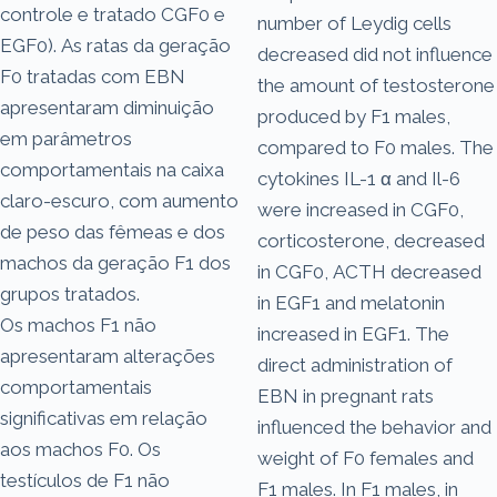
controle e tratado CGF0 e
number of Leydig cells
EGF0). As ratas da geração
decreased did not influence
F0 tratadas com EBN
the amount of testosterone
apresentaram diminuição
produced by F1 males,
em parâmetros
compared to F0 males. The
comportamentais na caixa
cytokines IL-1 α and Il-6
claro-escuro, com aumento
were increased in CGF0,
de peso das fêmeas e dos
corticosterone, decreased
machos da geração F1 dos
in CGF0, ACTH decreased
grupos tratados.
in EGF1 and melatonin
Os machos F1 não
increased in EGF1. The
apresentaram alterações
direct administration of
comportamentais
EBN in pregnant rats
significativas em relação
influenced the behavior and
aos machos F0. Os
weight of F0 females and
testículos de F1 não
F1 males. In F1 males, in