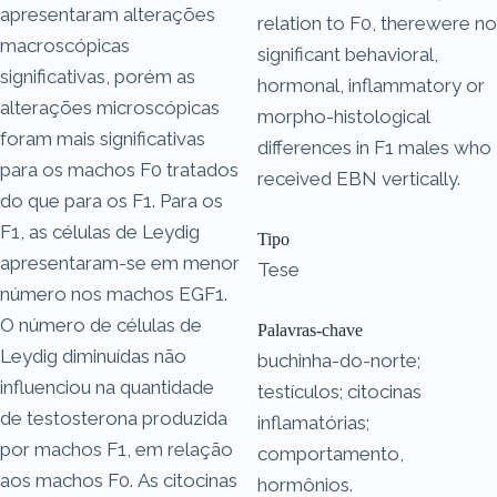
apresentaram alterações
relation to F0, therewere no
macroscópicas
significant behavioral,
significativas, porém as
hormonal, inflammatory or
alterações microscópicas
morpho-histological
foram mais significativas
differences in F1 males who
para os machos F0 tratados
received EBN vertically.
do que para os F1. Para os
F1, as células de Leydig
Tipo
apresentaram-se em menor
Tese
número nos machos EGF1.
O número de células de
Palavras-chave
Leydig diminuídas não
buchinha-do-norte;
influenciou na quantidade
testículos; citocinas
de testosterona produzida
inflamatórias;
por machos F1, em relação
comportamento,
aos machos F0. As citocinas
hormônios.