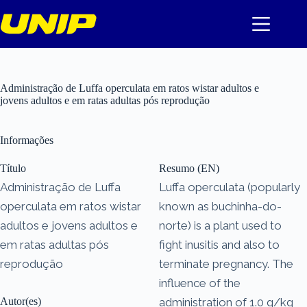
Pular
para
o
conteúdo
Administração de Luffa operculata em ratos wistar adultos e
jovens adultos e em ratas adultas pós reprodução
Informações
Título
Resumo (EN)
Administração de Luffa
Luffa operculata (popularly
operculata em ratos wistar
known as buchinha-do-
adultos e jovens adultos e
norte) is a plant used to
em ratas adultas pós
fight inusitis and also to
reprodução
terminate pregnancy. The
influence of the
Autor(es)
administration of 1.0 g/kg