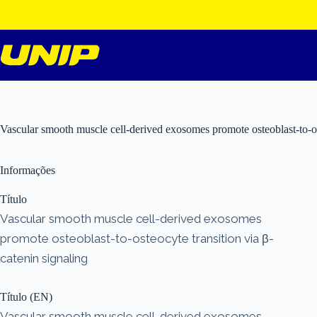
Pular
para
o
conteúdo
Vascular smooth muscle cell-derived exosomes promote osteoblast-to-ost
Informações
Título
Vascular smooth muscle cell-derived exosomes
promote osteoblast-to-osteocyte transition via β-
catenin signaling
Título (EN)
Vascular smooth muscle cell-derived exosomes