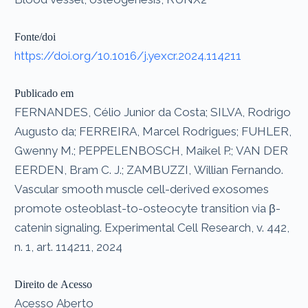
Fonte/doi
https://doi.org/10.1016/j.yexcr.2024.114211
Publicado em
FERNANDES, Célio Junior da Costa; SILVA, Rodrigo
Augusto da; FERREIRA, Marcel Rodrigues; FUHLER,
Gwenny M.; PEPPELENBOSCH, Maikel P.; VAN DER
EERDEN, Bram C. J.; ZAMBUZZI, Willian Fernando.
Vascular smooth muscle cell-derived exosomes
promote osteoblast-to-osteocyte transition via β-
catenin signaling. Experimental Cell Research, v. 442,
n. 1, art. 114211, 2024
Direito de Acesso
Acesso Aberto