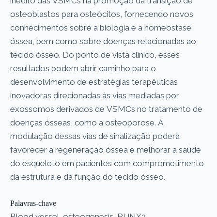
inédito das VSMCs na promoção da transição de
osteoblastos para osteócitos, fornecendo novos
conhecimentos sobre a biologia e a homeostase
óssea, bem como sobre doenças relacionadas ao
tecido ósseo. Do ponto de vista clínico, esses
resultados podem abrir caminho para o
desenvolvimento de estratégias terapêuticas
inovadoras direcionadas às vias mediadas por
exossomos derivados de VSMCs no tratamento de
doenças ósseas, como a osteoporose. A
modulação dessas vias de sinalização poderá
favorecer a regeneração óssea e melhorar a saúde
do esqueleto em pacientes com comprometimento
da estrutura e da função do tecido ósseo.
Palavras-chave
Blood vessel, osteogenesis, RUNX2