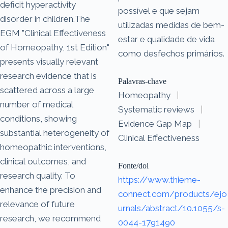
deficit hyperactivity
possível e que sejam
disorder in children.The
utilizadas medidas de bem-
EGM "Clinical Effectiveness
estar e qualidade de vida
of Homeopathy, 1st Edition"
como desfechos primários.
presents visually relevant
research evidence that is
Palavras-chave
scattered across a large
Homeopathy
|
number of medical
Systematic reviews
|
conditions, showing
Evidence Gap Map
|
substantial heterogeneity of
Clinical Effectiveness
homeopathic interventions,
clinical outcomes, and
Fonte/doi
research quality. To
https://www.thieme-
enhance the precision and
connect.com/products/ejo
relevance of future
urnals/abstract/10.1055/s-
research, we recommend
0044-1791490