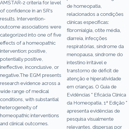
AMSTAR-2 criteria for level
de homeopatia,
of confidence in an SR's
relacionados a condições
results. Intervention-
clínicas específicas:
outcome associations were
fibromialgia, otite média,
categorized into one of five
diarreia, infecções
effects of a homeopathic
respiratórias, síndrome da
intervention: positive,
menopausa, síndrome do
potentially positive,
intestino irritável e
ineffective, inconclusive, or
transtorno de déficit de
negative.The EGM presents
atenção e hiperatividade
research evidence across a
em crianças. O Guia de
wide range of medical
Evidências " Eficácia Clínica
conditions, with substantial
da Homeopatia, 1ª Edição "
heterogeneity of
apresenta evidências de
homeopathic interventions
pesquisa visualmente
and clinical outcomes.
relevantes, dispersas por