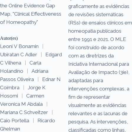
the Online Evidence Gap
graficamente as evidências
Map, "Clinical Effectiveness
de revisões sistemáticas
of Homeopathy"
(RSs) de ensaios clínicos em
homeopatia publicados
Autor(es)
entre 1991 e 2021. O MLE
Leoni V Bonamin
|
foi construído de acordo
Ubiratan C Adler
|
Edgard
com as diretrizes da
C Vilhena
|
Carla
Iniciativa Internacional para
Holandino
|
Adriana
Avaliação de Impacto (3ie),
Passos Oliveira
|
Ednar N
adaptadas para
Coimbra
|
Jorge K
intervenções complexas, a
Hosomi
|
Carmen
fim de representar
Veronica M Abdala
|
visualmente as evidências
Mariana C Schveitzer
|
relevantes e as lacunas de
Caio Portella
|
Ricardo
pesquisa. As intervenções,
Ghelman
classificadas como linhas,