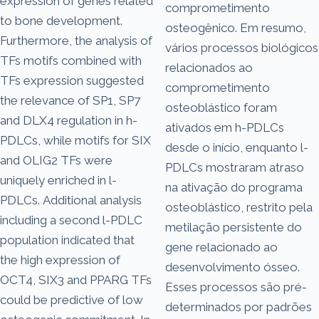
expression of genes related
comprometimento
to bone development.
osteogênico. Em resumo,
Furthermore, the analysis of
vários processos biológicos
TFs motifs combined with
relacionados ao
TFs expression suggested
comprometimento
the relevance of SP1, SP7
osteoblástico foram
and DLX4 regulation in h-
ativados em h-PDLCs
PDLCs, while motifs for SIX
desde o início, enquanto l-
and OLIG2 TFs were
PDLCs mostraram atraso
uniquely enriched in l-
na ativação do programa
PDLCs. Additional analysis
osteoblástico, restrito pela
including a second l-PDLC
metilação persistente do
population indicated that
gene relacionado ao
the high expression of
desenvolvimento ósseo.
OCT4, SIX3 and PPARG TFs
Esses processos são pré-
could be predictive of low
determinados por padrões