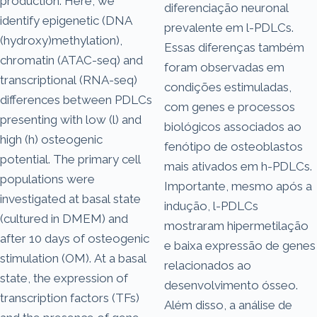
production. Here, we
diferenciação neuronal
identify epigenetic (DNA
prevalente em l-PDLCs.
(hydroxy)methylation),
Essas diferenças também
chromatin (ATAC-seq) and
foram observadas em
transcriptional (RNA-seq)
condições estimuladas,
differences between PDLCs
com genes e processos
presenting with low (l) and
biológicos associados ao
high (h) osteogenic
fenótipo de osteoblastos
potential. The primary cell
mais ativados em h-PDLCs.
populations were
Importante, mesmo após a
investigated at basal state
indução, l-PDLCs
(cultured in DMEM) and
mostraram hipermetilação
after 10 days of osteogenic
e baixa expressão de genes
stimulation (OM). At a basal
relacionados ao
state, the expression of
desenvolvimento ósseo.
transcription factors (TFs)
Além disso, a análise de