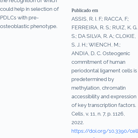
the recognition of which
could help in selection of
Publicado em
PDLCs with pre-
ASSIS, R. I. F.; RACCA, F.;
osteoblastic phenotype.
FERREIRA, R. S.; RUIZ, K. G.
S.; DA SILVA, R. A.; CLOKIE,
S. J. H.; WIENCH, M.;
ANDIA, D. C. Osteogenic
commitment of human
periodontal ligament cells is
predetermined by
methylation, chromatin
accessibility and expression
of key transcription factors.
Cells, v. 11, n. 7, p. 1126,
2022.
https://doi.org/10.3390/cell