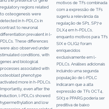
and the presence of gene
motivos de TFs combinada
regulatory regions related
com a expressão de TFs
to osteogenesis were
sugeriu a relevância da
detected in h-PDLCs in
regulação de SP1, SP7 e
contrast to neuronal
DLX4 em h-PDLCs,
differentiation prevalent in l-
enquanto motivos para TFs
PDLCs. These differences
SIX e OLIG2 foram
were also observed under
enriquecidos
stimulated conditions, with
exclusivamente em l-
genes and biological
PDLCs. Análises adicionais
processes associated with
incluindo uma segunda
osteoblast phenotype
população de l-PDLC
activated more in h-PDLCs.
indicaram que a alta
Importantly, even after the
expressão de TFs OCT4,
induction, l-PDLCs showed
SIX3 e PPARG poderia ser
hypermethylation and low
preditiva de baixo