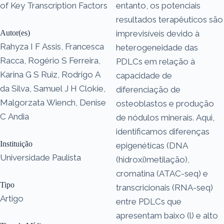
of Key Transcription Factors
entanto, os potenciais
resultados terapêuticos são
Autor(es)
imprevisíveis devido à
Rahyza I F Assis, Francesca
heterogeneidade das
Racca, Rogério S Ferreira,
PDLCs em relação à
Karina G S Ruiz, Rodrigo A
capacidade de
da Silva, Samuel J H Clokie,
diferenciação de
Malgorzata Wiench, Denise
osteoblastos e produção
C Andia
de nódulos minerais. Aqui,
identificamos diferenças
Instituição
epigenéticas (DNA
Universidade Paulista
(hidroxi)metilação),
cromatina (ATAC-seq) e
Tipo
transcricionais (RNA-seq)
Artigo
entre PDLCs que
apresentam baixo (l) e alto