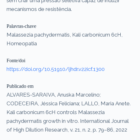
sem criar uma pressão seletiva capaz de induzir
mecanismos de resistência.
Palavras-chave
Malassezia pachydermatis, Kali carbonicum 6cH,
Homeopatia
Fonte/doi
https://doi.org/10.51910/ijhdr.v22icf.1300
Publicado em
ALVARES-SARAIVA, Anuska Marcelino;
CODECEIRA, Jéssica Feliciana; LALLO, Maria Anete.
Kali carbonicum 6cH controls Malassezia
pachydermatis growth in vitro. International Journal
of High Dilution Research, v. 21, n. 2, p. 79–86, 2022