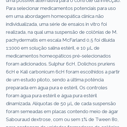
uma possível alternativa para o controle da infecção.
Para selecionar medicamentos potenciais para uso
em uma abordagem homeopática clínica não
individualizada, uma série de ensaios in vitro foi
realizada, na qual uma suspensão de colônias de M.
pachydermatis em escala McFarland 0,5 foi diluída
1:1000 em solução salina estéril, e 10 µL de
medicamentos homeopáticos pré-selecionados
foram adicionados. Sulphur 6cH, Dolichos pruriens
6cH e Kali carbonicum 6cH foram escolhidos a partir
de um estudo piloto, sendo a última potência
preparada em água pura e estéril. Os controles
foram água pura estéril e água pura estéril
dinamizada. Alíquotas de 50 µL de cada suspensão
foram semeadas em placas contendo meio de ágar
Sabouraud dextrose, com ou sem 1% de Tween 80,