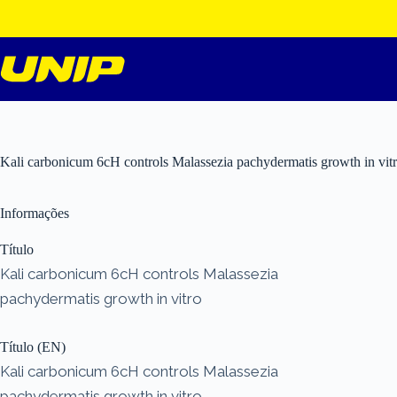
Pular
para
o
conteúdo
Kali carbonicum 6cH controls Malassezia pachydermatis growth in vit
Informações
Título
Kali carbonicum 6cH controls Malassezia
pachydermatis growth in vitro
Título (EN)
Kali carbonicum 6cH controls Malassezia
pachydermatis growth in vitro