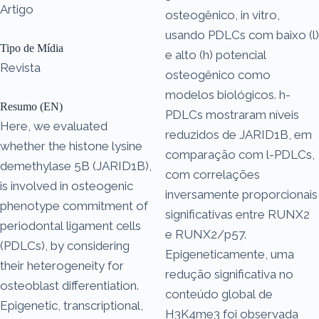
Artigo
osteogênico, in vitro,
usando PDLCs com baixo (l)
Tipo de Mídia
e alto (h) potencial
Revista
osteogênico como
modelos biológicos. h-
Resumo (EN)
PDLCs mostraram níveis
Here, we evaluated
reduzidos de JARID1B, em
whether the histone lysine
comparação com l-PDLCs,
demethylase 5B (JARID1B),
com correlações
is involved in osteogenic
inversamente proporcionais
phenotype commitment of
significativas entre RUNX2
periodontal ligament cells
e RUNX2/p57.
(PDLCs), by considering
Epigeneticamente, uma
their heterogeneity for
redução significativa no
osteoblast differentiation.
conteúdo global de
Epigenetic, transcriptional,
H3K4me3 foi observada