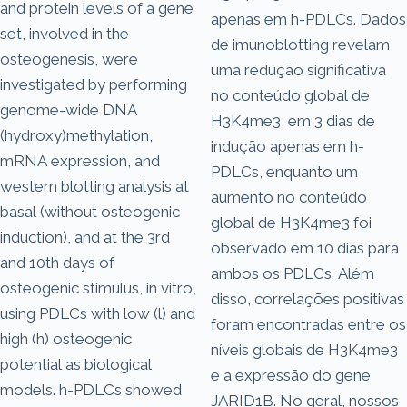
and protein levels of a gene
apenas em h-PDLCs. Dados
set, involved in the
de imunoblotting revelam
osteogenesis, were
uma redução significativa
investigated by performing
no conteúdo global de
genome-wide DNA
H3K4me3, em 3 dias de
(hydroxy)methylation,
indução apenas em h-
mRNA expression, and
PDLCs, enquanto um
western blotting analysis at
aumento no conteúdo
basal (without osteogenic
global de H3K4me3 foi
induction), and at the 3rd
observado em 10 dias para
and 10th days of
ambos os PDLCs. Além
osteogenic stimulus, in vitro,
disso, correlações positivas
using PDLCs with low (l) and
foram encontradas entre os
high (h) osteogenic
níveis globais de H3K4me3
potential as biological
e a expressão do gene
models. h-PDLCs showed
JARID1B. No geral, nossos