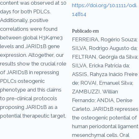
content was observed at 10
https://doi.org/10.1111/odi.
days for both PDLCs.
14814
Additionally, positive
correlations were found
Publicado em
between global H3K4me3
FERREIRA, Rogério Souza;
levels and JARID1B gene
SILVA, Rodrigo Augusto da;
expression. Altogether, our
FELTRAN, Geórgia da Silva;
results show the crucial role
SILVA, Ericka Patricia da;
of JARID1B in repressing
ASSIS, Rahyza Inácio Freire
PDLCs osteogenic
de; ROVAI, Emanuel Silva;
phenotype and this claims
ZAMBUZZI, Willian
to pre-clinical protocols
Fernando; ANDIA, Denise
proposing JARID1B as a
Carleto. JARID1B represses
potential therapeutic target.
the osteogenic potential of
human periodontal ligament
mesenchymal cells. Oral