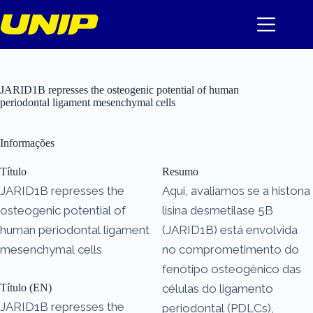
Pular
para
o
conteúdo
JARID1B represses the osteogenic potential of human
periodontal ligament mesenchymal cells
Informações
Título
Resumo
JARID1B represses the
Aqui, avaliamos se a histona
osteogenic potential of
lisina desmetilase 5B
human periodontal ligament
(JARID1B) está envolvida
mesenchymal cells
no comprometimento do
fenótipo osteogênico das
Título (EN)
células do ligamento
JARID1B represses the
periodontal (PDLCs),