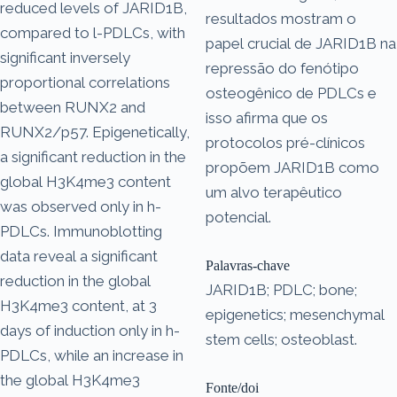
reduced levels of JARID1B,
resultados mostram o
compared to l-PDLCs, with
papel crucial de JARID1B na
significant inversely
repressão do fenótipo
proportional correlations
osteogênico de PDLCs e
between RUNX2 and
isso afirma que os
RUNX2/p57. Epigenetically,
protocolos pré-clínicos
a significant reduction in the
propõem JARID1B como
global H3K4me3 content
um alvo terapêutico
was observed only in h-
potencial.
PDLCs. Immunoblotting
data reveal a significant
Palavras-chave
reduction in the global
JARID1B; PDLC; bone;
H3K4me3 content, at 3
epigenetics; mesenchymal
days of induction only in h-
stem cells; osteoblast.
PDLCs, while an increase in
the global H3K4me3
Fonte/doi