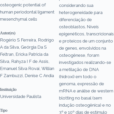
osteogenic potential of
considerando sua
human periodontal ligament
heterogeneidade para
mesenchymal cells
diferenciação de
osteoblastos. Níveis
Autor(es)
epigenéticos, transcricionais
Rogério S Ferreira, Rodrigo
e proteicos de um conjunto
A da Silva, Geórgia Da S
de genes, envolvidos na
Feltran, Ericka Patricia da
osteogênese, foram
Silva, Rahyza I F de Assis,
investigados realizando-se
Emanuel Silva Rovai, Willian
a metilação de DNA
F Zambuzzi, Denise C Andia
(hidroxi) em todo o
genoma, expressão de
Instituição
mRNA e análise de western
Universidade Paulista
blotting no basal (sem
indução osteogênica) e no
Tipo
3º e 10º dias de estímulo