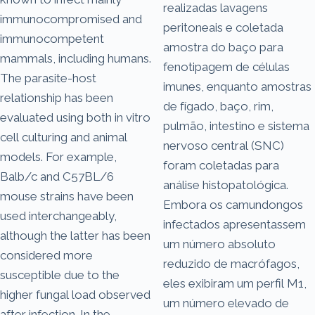
realizadas lavagens
immunocompromised and
peritoneais e coletada
immunocompetent
amostra do baço para
mammals, including humans.
fenotipagem de células
The parasite-host
imunes, enquanto amostras
relationship has been
de fígado, baço, rim,
evaluated using both in vitro
pulmão, intestino e sistema
cell culturing and animal
nervoso central (SNC)
models. For example,
foram coletadas para
Balb/c and C57BL/6
análise histopatológica.
mouse strains have been
Embora os camundongos
used interchangeably,
infectados apresentassem
although the latter has been
um número absoluto
considered more
reduzido de macrófagos,
susceptible due to the
eles exibiram um perfil M1,
higher fungal load observed
um número elevado de
after infection. In the