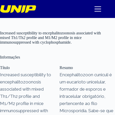
Pular
para
o
conteúdo
Increased susceptibility to encephalitozoonosis associated with
mixed Th1/Th2 profile and M1/M2 profile in mice
immunosuppressed with cyclophosphamide.
Informações
Título
Resumo
Increased susceptibility to
Encephalitozoon cuniculi é
encephalitozoonosis
um eucarioto unicelular,
associated with mixed
formador de esporos e
Th1/Th2 profile and
intracelular obrigatório,
M1/M2 profile in mice
pertencente ao filo
immunosuppressed with
Microsporidia. Sabe-se que