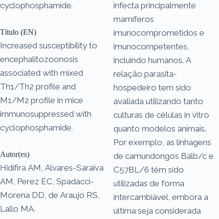
cyclophosphamide.
infecta principalmente
mamíferos
Título (EN)
imunocomprometidos e
Increased susceptibility to
imunocompetentes,
encephalitozoonosis
incluindo humanos. A
associated with mixed
relação parasita-
Th1/Th2 profile and
hospedeiro tem sido
M1/M2 profile in mice
avaliada utilizando tanto
immunosuppressed with
culturas de células in vitro
cyclophosphamide.
quanto modelos animais.
Por exemplo, as linhagens
Autor(es)
de camundongos Balb/c e
Hidifira AM, Alvares-Saraiva
C57BL/6 têm sido
AM, Perez EC, Spadacci-
utilizadas de forma
Morena DD, de Araujo RS,
intercambiável, embora a
Lallo MA.
última seja considerada