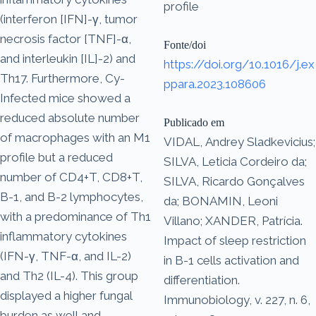
profile
(interferon [IFN]-γ, tumor
necrosis factor [TNF]-α,
Fonte/doi
and interleukin [IL]-2) and
https://doi.org/10.1016/j.ex
Th17. Furthermore, Cy-
ppara.2023.108606
Infected mice showed a
reduced absolute number
Publicado em
of macrophages with an M1
VIDAL, Andrey Sladkevicius;
profile but a reduced
SILVA, Leticia Cordeiro da;
number of CD4+T, CD8+T,
SILVA, Ricardo Gonçalves
B-1, and B-2 lymphocytes,
da; BONAMIN, Leoni
with a predominance of Th1
Villano; XANDER, Patrícia.
inflammatory cytokines
Impact of sleep restriction
(IFN-γ, TNF-α, and IL-2)
in B-1 cells activation and
and Th2 (IL-4). This group
differentiation.
displayed a higher fungal
Immunobiology, v. 227, n. 6,
burden as well and