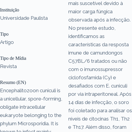
mais suscetível devido à
Instituição
maior carga fúngica
Universidade Paulista
observada após a infecção.
No presente estudo,
Tipo
identificamos as
Artigo
características da resposta
imune de camundongos
Tipo de Mídia
C57BL/6 tratados ou não
Revista
com o imunossupressor
ciclofosfamida (Cy) e
Resumo (EN)
desafiados com E. cuniculi
Encephalitozoon cuniculi is
por via intraperitoneal. Após
a unicellular, spore-forming,
14 dias de infecção, o soro
obligate intracellular
foi coletado para analisar os
eukaryote belonging to the
níveis de citocinas Th1, Th2
phylum Microsporidia. It is
e Th17. Além disso, foram
known to infect mainly