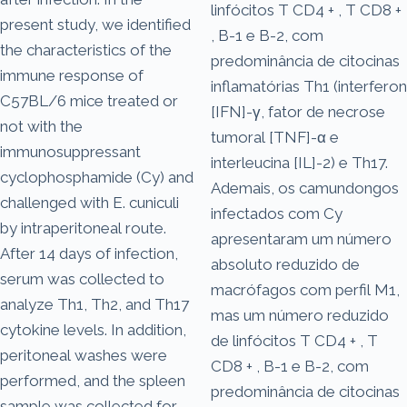
linfócitos T CD4 + , T CD8 +
present study, we identified
, B-1 e B-2, com
the characteristics of the
predominância de citocinas
immune response of
inflamatórias Th1 (interferon
C57BL/6 mice treated or
[IFN]-γ, fator de necrose
not with the
tumoral [TNF]-α e
immunosuppressant
interleucina [IL]-2) e Th17.
cyclophosphamide (Cy) and
Ademais, os camundongos
challenged with E. cuniculi
infectados com Cy
by intraperitoneal route.
apresentaram um número
After 14 days of infection,
absoluto reduzido de
serum was collected to
macrófagos com perfil M1,
analyze Th1, Th2, and Th17
mas um número reduzido
cytokine levels. In addition,
de linfócitos T CD4 + , T
peritoneal washes were
CD8 + , B-1 e B-2, com
performed, and the spleen
predominância de citocinas
sample was collected for