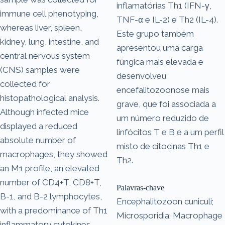
inflamatórias Th1 (IFN-γ,
immune cell phenotyping,
TNF-α e IL-2) e Th2 (IL-4).
whereas liver, spleen,
Este grupo também
kidney, lung, intestine, and
apresentou uma carga
central nervous system
fúngica mais elevada e
(CNS) samples were
desenvolveu
collected for
encefalitozoonose mais
histopathological analysis.
grave, que foi associada a
Although infected mice
um número reduzido de
displayed a reduced
linfócitos T e B e a um perfil
absolute number of
misto de citocinas Th1 e
macrophages, they showed
Th2.
an M1 profile, an elevated
number of CD4+T, CD8+T,
Palavras-chave
B-1, and B-2 lymphocytes,
Encephalitozoon cuniculi;
with a predominance of Th1
Microsporidia; Macrophage
inflammatory cytokines