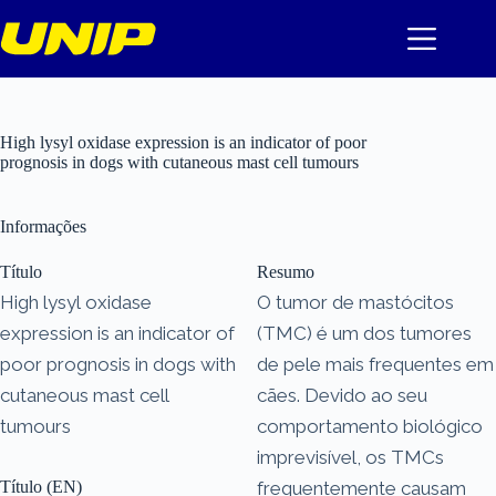
Pular
para
o
conteúdo
High lysyl oxidase expression is an indicator of poor
prognosis in dogs with cutaneous mast cell tumours
Informações
Título
Resumo
High lysyl oxidase
O tumor de mastócitos
expression is an indicator of
(TMC) é um dos tumores
poor prognosis in dogs with
de pele mais frequentes em
cutaneous mast cell
cães. Devido ao seu
tumours
comportamento biológico
imprevisível, os TMCs
Título (EN)
frequentemente causam