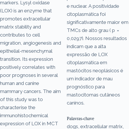
markers. Lysyl oxidase
e nuclear. A positividade
(LOX) is an enzyme that
citoplasmática foi
promotes extracellular
significativamente maior em
matrix stability and
TMCs de alto grau ( p =
contributes to cell
0,0297). Nossos resultados
migration, angiogenesis and
indicam que a alta
epithelial-mesenchymal
expressão de LOX
transition. Its expression
citoplasmática em
positively correlates with
mastócitos neoplásicos é
poor prognoses in several
um indicador de mau
human and canine
prognóstico para
mammary cancers. The aim
mastocitomas cutâneos
of this study was to
caninos.
characterise the
immunohistochemical
Palavras-chave
expression of LOX in MCT
dogs, extracellular matrix,