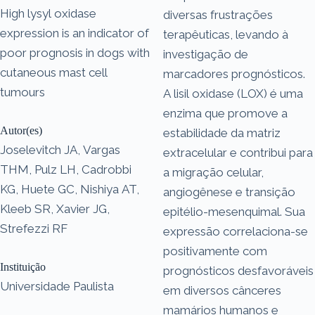
High lysyl oxidase
diversas frustrações
expression is an indicator of
terapêuticas, levando à
poor prognosis in dogs with
investigação de
cutaneous mast cell
marcadores prognósticos.
tumours
A lisil oxidase (LOX) é uma
enzima que promove a
Autor(es)
estabilidade da matriz
Joselevitch JA, Vargas
extracelular e contribui para
THM, Pulz LH, Cadrobbi
a migração celular,
KG, Huete GC, Nishiya AT,
angiogênese e transição
Kleeb SR, Xavier JG,
epitélio-mesenquimal. Sua
Strefezzi RF
expressão correlaciona-se
positivamente com
Instituição
prognósticos desfavoráveis
Universidade Paulista
​​em diversos cânceres
mamários humanos e