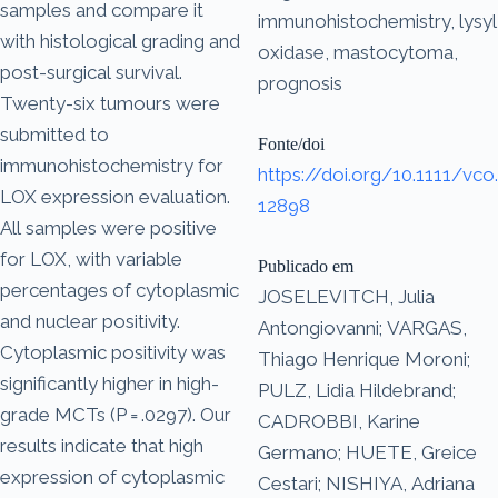
samples and compare it
immunohistochemistry, lysyl
with histological grading and
oxidase, mastocytoma,
post-surgical survival.
prognosis
Twenty-six tumours were
submitted to
Fonte/doi
immunohistochemistry for
https://doi.org/10.1111/vco.
LOX expression evaluation.
12898
All samples were positive
for LOX, with variable
Publicado em
percentages of cytoplasmic
JOSELEVITCH, Julia
and nuclear positivity.
Antongiovanni; VARGAS,
Cytoplasmic positivity was
Thiago Henrique Moroni;
significantly higher in high-
PULZ, Lidia Hildebrand;
grade MCTs (P = .0297). Our
CADROBBI, Karine
results indicate that high
Germano; HUETE, Greice
expression of cytoplasmic
Cestari; NISHIYA, Adriana