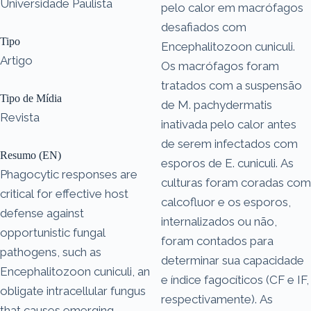
Universidade Paulista
pelo calor em macrófagos
desafiados com
Tipo
Encephalitozoon cuniculi.
Artigo
Os macrófagos foram
tratados com a suspensão
Tipo de Mídia
de M. pachydermatis
Revista
inativada pelo calor antes
de serem infectados com
Resumo (EN)
esporos de E. cuniculi. As
Phagocytic responses are
culturas foram coradas com
critical for effective host
calcofluor e os esporos,
defense against
internalizados ou não,
opportunistic fungal
foram contados para
pathogens, such as
determinar sua capacidade
Encephalitozoon cuniculi, an
e índice fagocíticos (CF e IF,
obligate intracellular fungus
respectivamente). As
that causes emerging