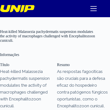
Pular
para
o
conteúdo
Heat-killed Malassezia pachydermatis suspension modulates
the activity of macrophages challenged with Encephalitozoon
cuniculi.
Informações
Título
Resumo
Heat-killed Malassezia
As respostas fagocíticas
pachydermatis suspension
são cruciais para a defesa
modulates the activity of
eficaz do hospedeiro
macrophages challenged
contra patógenos fúngicos
with Encephalitozoon
oportunistas, como o
cuniculi.
Encephalitozoon cuniculi,