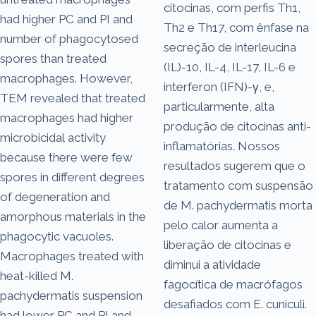
citocinas, com perfis Th1,
had higher PC and PI and
Th2 e Th17, com ênfase na
number of phagocytosed
secreção de interleucina
spores than treated
(IL)-10, IL-4, IL-17, IL-6 e
macrophages. However,
interferon (IFN)-γ, e,
TEM revealed that treated
particularmente, alta
macrophages had higher
produção de citocinas anti-
microbicidal activity
inflamatórias. Nossos
because there were few
resultados sugerem que o
spores in different degrees
tratamento com suspensão
of degeneration and
de M. pachydermatis morta
amorphous materials in the
pelo calor aumenta a
phagocytic vacuoles.
liberação de citocinas e
Macrophages treated with
diminui a atividade
heat-killed M.
fagocítica de macrófagos
pachydermatis suspension
desafiados com E. cuniculi.
had lower PC and PI and