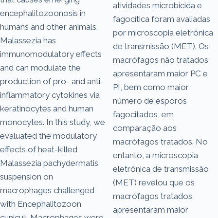
atividades microbicida e
encephalitozoonosis in
fagocítica foram avaliadas
humans and other animals.
por microscopia eletrônica
Malassezia has
de transmissão (MET). Os
immunomodulatory effects
macrófagos não tratados
and can modulate the
apresentaram maior PC e
production of pro- and anti-
PI, bem como maior
inflammatory cytokines via
número de esporos
keratinocytes and human
fagocitados, em
monocytes. In this study, we
comparação aos
evaluated the modulatory
macrófagos tratados. No
effects of heat-killed
entanto, a microscopia
Malassezia pachydermatis
eletrônica de transmissão
suspension on
(MET) revelou que os
macrophages challenged
macrófagos tratados
with Encephalitozoon
apresentaram maior
cuniculi. Macrophages were