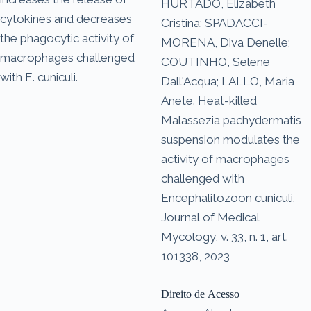
HURTADO, Elizabeth
cytokines and decreases
Cristina; SPADACCI-
the phagocytic activity of
MORENA, Diva Denelle;
macrophages challenged
COUTINHO, Selene
with E. cuniculi.
Dall'Acqua; LALLO, Maria
Anete. Heat-killed
Malassezia pachydermatis
suspension modulates the
activity of macrophages
challenged with
Encephalitozoon cuniculi.
Journal of Medical
Mycology, v. 33, n. 1, art.
101338, 2023
Direito de Acesso