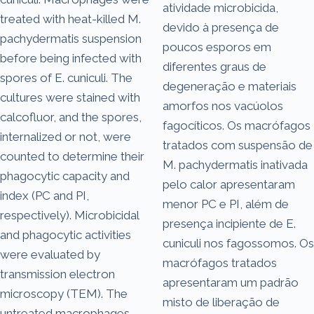
atividade microbicida,
treated with heat-killed M.
devido à presença de
pachydermatis suspension
poucos esporos em
before being infected with
diferentes graus de
spores of E. cuniculi. The
degeneração e materiais
cultures were stained with
amorfos nos vacúolos
calcofluor, and the spores,
fagocíticos. Os macrófagos
internalized or not, were
tratados com suspensão de
counted to determine their
M. pachydermatis inativada
phagocytic capacity and
pelo calor apresentaram
index (PC and PI,
menor PC e PI, além de
respectively). Microbicidal
presença incipiente de E.
and phagocytic activities
cuniculi nos fagossomos. Os
were evaluated by
macrófagos tratados
transmission electron
apresentaram um padrão
microscopy (TEM). The
misto de liberação de
untreated macrophages