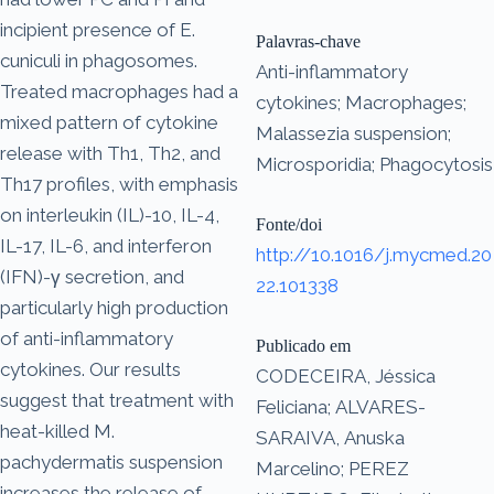
incipient presence of E.
Palavras-chave
cuniculi in phagosomes.
Anti-inflammatory
Treated macrophages had a
cytokines; Macrophages;
mixed pattern of cytokine
Malassezia suspension;
release with Th1, Th2, and
Microsporidia; Phagocytosis
Th17 profiles, with emphasis
on interleukin (IL)-10, IL-4,
Fonte/doi
IL-17, IL-6, and interferon
http://10.1016/j.mycmed.20
(IFN)-γ secretion, and
22.101338
particularly high production
of anti-inflammatory
Publicado em
cytokines. Our results
CODECEIRA, Jéssica
suggest that treatment with
Feliciana; ALVARES-
heat-killed M.
SARAIVA, Anuska
pachydermatis suspension
Marcelino; PEREZ
increases the release of