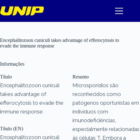
Pular
para
o
conteúdo
Encephalitozoon cuniculi takes advantage of efferocytosis to
evade the immune response
Informações
Título
Resumo
Encephalitozoon cuniculi
Microsporídios são
takes advantage of
reconhecidos como
efferocytosis to evade the
patógenos oportunistas em
immune response
indivíduos com
imunodeficiências,
Título (EN)
especialmente relacionadas
Encephalitozoon cuniculi
às células T. Embora a