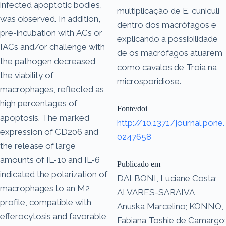
infected apoptotic bodies,
multiplicação de E. cuniculi
was observed. In addition,
dentro dos macrófagos e
pre-incubation with ACs or
explicando a possibilidade
IACs and/or challenge with
de os macrófagos atuarem
the pathogen decreased
como cavalos de Troia na
the viability of
microsporidiose.
macrophages, reflected as
high percentages of
Fonte/doi
apoptosis. The marked
http://10.1371/journal.pone.
expression of CD206 and
0247658
the release of large
amounts of IL-10 and IL-6
Publicado em
indicated the polarization of
DALBONI, Luciane Costa;
macrophages to an M2
ALVARES-SARAIVA,
profile, compatible with
Anuska Marcelino; KONNO,
efferocytosis and favorable
Fabiana Toshie de Camargo;