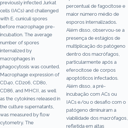
previously infected Jurkat
percentual de fagocitose e
cells (IACs) and challenged
maior número médio de
with E. cuniculi spores
esporos internalizados.
before macrophage pre-
Além disso, observou-se a
incubation. The average
presença de estágios de
number of spores
multiplicação do patógeno
internalized by
dentro dos macrófagos,
macrophages in
particularmente após a
phagocytosis was counted.
eferocitose de corpos
Macrophage expression of
apoptóticos infectados.
CD40, CD206, CD80,
Além disso, a pré-
CD86, and MHCII, as well
incubação com ACs ou
as the cytokines released in
IACs e/ou o desafio com o
the culture supernatants,
patógeno diminuíram a
was measured by flow
viabilidade dos macrófagos,
cytometry. The
refletida em altas