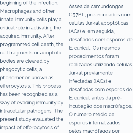
beginning of the infection.
óssea de camundongos
Macrophages and other
C57BL, pré-incubados com
innate immunity cells play a
células Jurkat apoptóticas
critical role in activating the
(ACs) e, em seguida,
acquired immunity. After
desafiados com esporos de
programmed cell death, the
E. cuniculi. Os mesmos
cell fragments or apoptotic
procedimentos foram
bodies are cleared by
realizados utilizando células
phagocytic cells, a
Jurkat previamente
phenomenon known as
infectadas (IACs) e
efferocytosis. This process
desafiadas com esporos de
has been recognized as a
E. cuniculi antes da pré-
way of evading immunity by
incubação dos macrófagos.
intracellular pathogens. The
O número médio de
present study evaluated the
esporos internalizados
impact of efferocytosis of
pelos macrófagos por