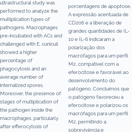
ultrastructural study was
porcentagens de apoptose.
performed to analyze the
A expressão acentuada de
multiplication types of
CD206 e a liberação de
pathogens. Macrophages
grandes quantidades de IL-
pre-incubated with ACs and
10 e IL-6 indicaram a
challenged with E. cuniculi
polarização dos
showed a higher
macrófagos para um perfil
percentage of
M2, compatível com a
phagocytosis and an
eferocitose e favorável ao
average number of
desenvolvimento do
internalized spores.
patógeno. Concluímos que
Moreover, the presence of
o patógeno favoreceu a
stages of multiplication of
eferocitose e polarizou os
the pathogen inside the
macrófagos para um perfil
macrophages, particularly
M2, permitindo a
after efferocytosis of
sobrevivência e