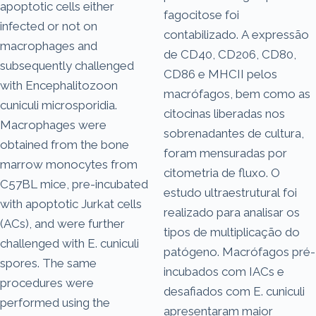
apoptotic cells either
fagocitose foi
infected or not on
contabilizado. A expressão
macrophages and
de CD40, CD206, CD80,
subsequently challenged
CD86 e MHCII pelos
with Encephalitozoon
macrófagos, bem como as
cuniculi microsporidia.
citocinas liberadas nos
Macrophages were
sobrenadantes de cultura,
obtained from the bone
foram mensuradas por
marrow monocytes from
citometria de fluxo. O
C57BL mice, pre-incubated
estudo ultraestrutural foi
with apoptotic Jurkat cells
realizado para analisar os
(ACs), and were further
tipos de multiplicação do
challenged with E. cuniculi
patógeno. Macrófagos pré-
spores. The same
incubados com IACs e
procedures were
desafiados com E. cuniculi
performed using the
apresentaram maior