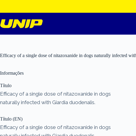
Pular
para
o
conteúdo
Efficacy of a single dose of nitazoxanide in dogs naturally infected wit
Informações
Título
Efficacy of a single dose of nitazoxanide in dogs
naturally infected with Giardia duodenalis.
Título (EN)
Efficacy of a single dose of nitazoxanide in dogs
naturally infected with Giardia duodenalis.