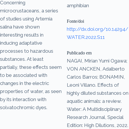
Concerning
amphibian
microcrustaceans, a series
of studies using Artemia
Fonte/doi
salina have shown
http://dx.doi.org/10.14294/
interesting results in
WATER.2022.S11
inducing adaptative
processes to hazardous
Publicado em
substances. At least
NAGAI, Mirian Yumi Ogawa;
partially, these effects seem
VON ANCKEN, Adalberto
to be associated with
Carlos Barros; BONAMIN,
changes in the electric
Leoni Villano. Effects of
properties of water, as seen
highly diluted substances on
by its interaction with
aquatic animals: a review.
solvatochromic dyes.
Water: A Multidisciplinary
Research Journal, Special
Edition: High Dilutions, 2022.