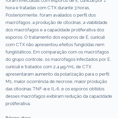
foram infectadas com esporos de E. cuniculi por 1
hora e tratadas com CTX durante 3 horas.
Posteriormente, foram avaliados o perfil dos
macrófagos, a produção de citocinas, a viabilidade
dos macrófagos e a capacidade proliferativa dos
esporos. O tratamento dos esporos de E. cuniculi
com CTX não apresentou efeitos fungicidas nem
fungistáticos. Em comparação com os macrófagos
do grupo controle, os macrófagos infectados por E.
cuniculi e tratados com 2,4 μg/mL de CTX
apresentaram aumento da polarização para o perfil
M1, maior ocorrência de necrose, maior produção
das citocinas TNF-α e IL-6, e os esporos obtidos
desses macrófagos exibiram redução da capacidade
proliferativa.
Palavras-chave