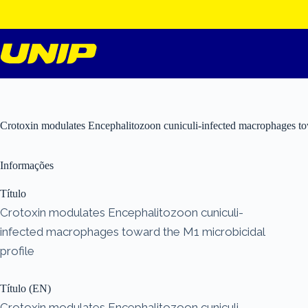
Pular
para
o
conteúdo
Crotoxin modulates Encephalitozoon cuniculi-infected macrophages to
Informações
Título
Crotoxin modulates Encephalitozoon cuniculi-
infected macrophages toward the M1 microbicidal
profile
Título (EN)
Crotoxin modulates Encephalitozoon cuniculi-