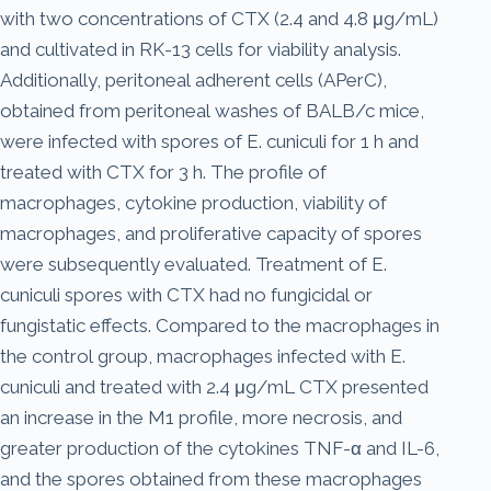
with two concentrations of CTX (2.4 and 4.8 μg/mL)
and cultivated in RK-13 cells for viability analysis.
Additionally, peritoneal adherent cells (APerC),
obtained from peritoneal washes of BALB/c mice,
were infected with spores of E. cuniculi for 1 h and
treated with CTX for 3 h. The profile of
macrophages, cytokine production, viability of
macrophages, and proliferative capacity of spores
were subsequently evaluated. Treatment of E.
cuniculi spores with CTX had no fungicidal or
fungistatic effects. Compared to the macrophages in
the control group, macrophages infected with E.
cuniculi and treated with 2.4 μg/mL CTX presented
an increase in the M1 profile, more necrosis, and
greater production of the cytokines TNF-α and IL-6,
and the spores obtained from these macrophages