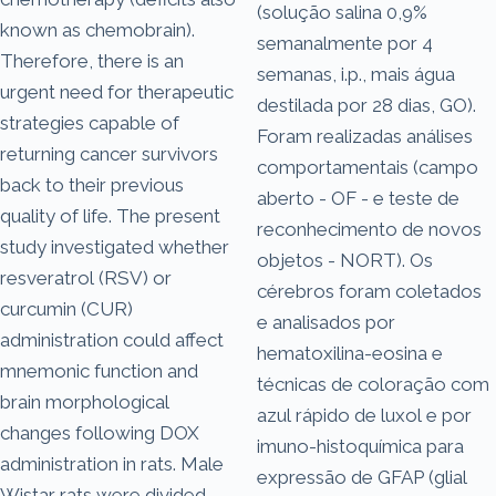
(solução salina 0,9%
known as chemobrain).
semanalmente por 4
Therefore, there is an
semanas, i.p., mais água
urgent need for therapeutic
destilada por 28 dias, GO).
strategies capable of
Foram realizadas análises
returning cancer survivors
comportamentais (campo
back to their previous
aberto - OF - e teste de
quality of life. The present
reconhecimento de novos
study investigated whether
objetos - NORT). Os
resveratrol (RSV) or
cérebros foram coletados
curcumin (CUR)
e analisados ​​por
administration could affect
hematoxilina-eosina e
mnemonic function and
técnicas de coloração com
brain morphological
azul rápido de luxol e por
changes following DOX
imuno-histoquímica para
administration in rats. Male
expressão de GFAP (glial
Wistar rats were divided