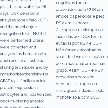
cognitivos foram
plus distilled water for 28
prevenidos pelo CUR em
days, OG). Behavioral
ambos os períodos e pelo
analyses (open field - OF -
RSV em 24 horas.
and the novel object
Astrogliose e microgliose
recognition test - NORT)
induzidas por DOX foram
were performed. Brains
evitadas por RSV e CUR.
were collected and
Não foram encontrados
analyzed by hematoxylin-
sinais de desmielinização ou
eosin and luxol fast blue
perda neuronal em nenhum
staining techniques and by
grupo. Assim, CUR e RSV
immunohistochemistry for
preveniram perda de
GFAP (glial fibrillary acidic
memória, astrogliose e
protein) expression in
microgliose induzidas pela
astrocytes and Iba1 (ionized
monoterapia com DOX.
calcium-binding adaptor
molecule 1) expression in