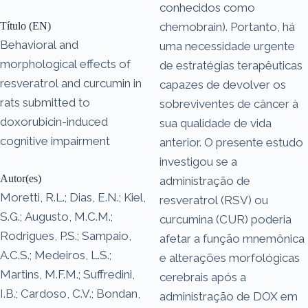
conhecidos como
Título (EN)
chemobrain). Portanto, há
Behavioral and
uma necessidade urgente
morphological effects of
de estratégias terapêuticas
resveratrol and curcumin in
capazes de devolver os
rats submitted to
sobreviventes de câncer à
doxorubicin-induced
sua qualidade de vida
cognitive impairment
anterior. O presente estudo
investigou se a
Autor(es)
administração de
Moretti, R.L.; Dias, E.N.; Kiel,
resveratrol (RSV) ou
S.G.; Augusto, M.C.M.;
curcumina (CUR) poderia
Rodrigues, P.S.; Sampaio,
afetar a função mnemônica
A.C.S.; Medeiros, L.S.;
e alterações morfológicas
Martins, M.F.M.; Suffredini,
cerebrais após a
I.B.; Cardoso, C.V.; Bondan,
administração de DOX em