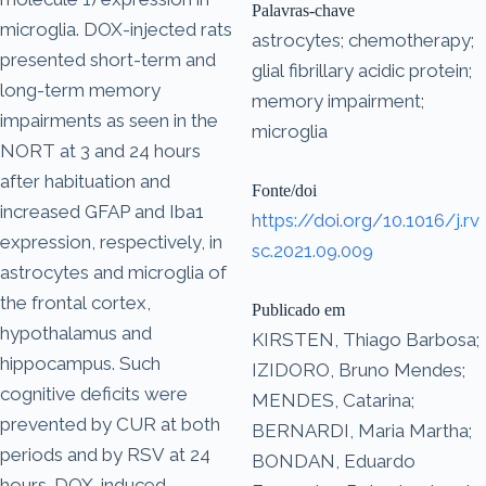
Palavras-chave
microglia. DOX-injected rats
astrocytes; chemotherapy;
presented short-term and
glial fibrillary acidic protein;
long-term memory
memory impairment;
impairments as seen in the
microglia
NORT at 3 and 24 hours
after habituation and
Fonte/doi
increased GFAP and Iba1
https://doi.org/10.1016/j.rv
expression, respectively, in
sc.2021.09.009
astrocytes and microglia of
the frontal cortex,
Publicado em
hypothalamus and
KIRSTEN, Thiago Barbosa;
hippocampus. Such
IZIDORO, Bruno Mendes;
cognitive deficits were
MENDES, Catarina;
prevented by CUR at both
BERNARDI, Maria Martha;
periods and by RSV at 24
BONDAN, Eduardo
hours. DOX-induced