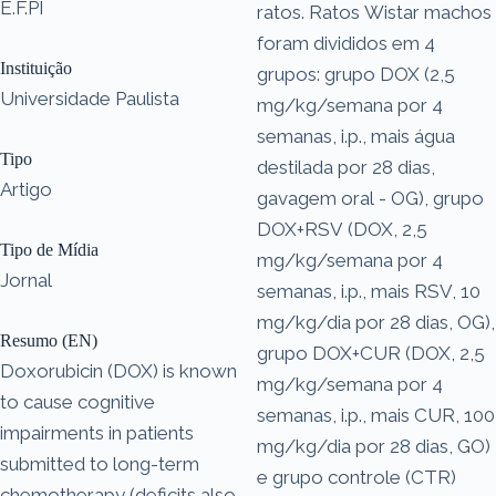
E.F.PI
ratos. Ratos Wistar machos
foram divididos em 4
Instituição
grupos: grupo DOX (2,5
Universidade Paulista
mg/kg/semana por 4
semanas, i.p., mais água
Tipo
destilada por 28 dias,
Artigo
gavagem oral - OG), grupo
DOX+RSV (DOX, 2,5
Tipo de Mídia
mg/kg/semana por 4
Jornal
semanas, i.p., mais RSV, 10
mg/kg/dia por 28 dias, OG),
Resumo (EN)
grupo DOX+CUR (DOX, 2,5
Doxorubicin (DOX) is known
mg/kg/semana por 4
to cause cognitive
semanas, i.p., mais CUR, 100
impairments in patients
mg/kg/dia por 28 dias, GO)
submitted to long-term
e grupo controle (CTR)
chemotherapy (deficits also