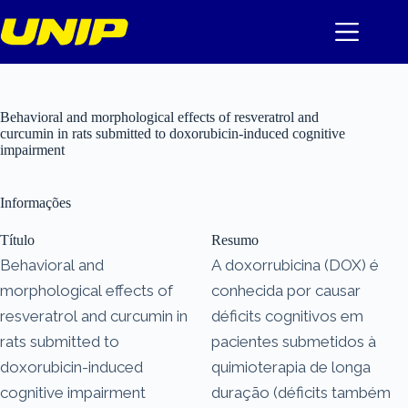
Pular
para
o
conteúdo
Behavioral and morphological effects of resveratrol and
curcumin in rats submitted to doxorubicin-induced cognitive
impairment
Informações
Título
Resumo
Behavioral and
A doxorrubicina (DOX) é
morphological effects of
conhecida por causar
resveratrol and curcumin in
déficits cognitivos em
rats submitted to
pacientes submetidos à
doxorubicin-induced
quimioterapia de longa
cognitive impairment
duração (déficits também