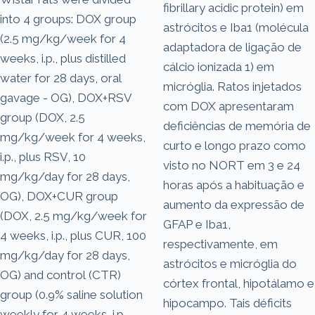
fibrillary acidic protein) em
into 4 groups: DOX group
astrócitos e Iba1 (molécula
(2.5 mg/kg/week for 4
adaptadora de ligação de
weeks, i.p., plus distilled
cálcio ionizada 1) em
water for 28 days, oral
micróglia. Ratos injetados
gavage - OG), DOX+RSV
com DOX apresentaram
group (DOX, 2.5
deficiências de memória de
mg/kg/week for 4 weeks,
curto e longo prazo como
i.p., plus RSV, 10
visto no NORT em 3 e 24
mg/kg/day for 28 days,
horas após a habituação e
OG), DOX+CUR group
aumento da expressão de
(DOX, 2.5 mg/kg/week for
GFAP e Iba1,
4 weeks, i.p., plus CUR, 100
respectivamente, em
mg/kg/day for 28 days,
astrócitos e micróglia do
OG) and control (CTR)
córtex frontal, hipotálamo e
group (0.9% saline solution
hipocampo. Tais déficits
weekly for 4 weeks, i.p.,