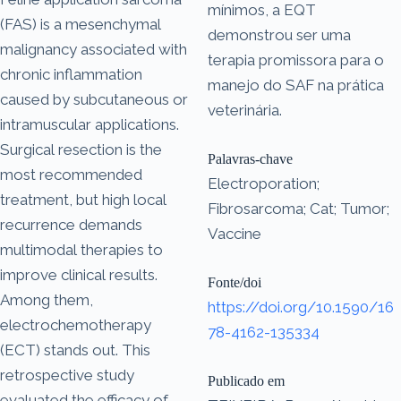
mínimos, a EQT
(FAS) is a mesenchymal
demonstrou ser uma
malignancy associated with
terapia promissora para o
chronic inflammation
manejo do SAF na prática
caused by subcutaneous or
veterinária.
intramuscular applications.
Surgical resection is the
Palavras-chave
most recommended
Electroporation;
treatment, but high local
Fibrosarcoma; Cat; Tumor;
recurrence demands
Vaccine
multimodal therapies to
improve clinical results.
Fonte/doi
Among them,
https://doi.org/10.1590/16
electrochemotherapy
78-4162-135334
(ECT) stands out. This
retrospective study
Publicado em
evaluated the efficacy of