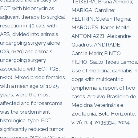
TEIXEIRA, Bruna Almeida;
ECT with bleomycin as
MARIGA, Caroline;
adjuvant therapy to surgical
FELTRIN, Suelen Regina;
resection in 40 cats with
MARQUES, Karen Mello;
APS, divided into animals
ANTONIAZZI, Alexandre
undergoing surgery alone
Quadros; ANDRADE,
(CG, n=20) and animals
Camila Marin; PINTO
undergoing surgery
FILHO, Saulo Tadeu Lemos.
associated with ECT (GE,
Use of medicinal cannabis in
n=20). Mixed breed females,
dogs with multicentric
with a mean age of 10.45
lymphoma: a report of two
years, were the most
cases. Arquivo Brasileiro de
affected and fibrosarcoma
Medicina Veterinária e
was the predominant
Zootecnia, Belo Horizonte,
histological type. ECT
v. 76, n. 4, e135334, 2024.
significantly reduced tumor
recurrences (85% in CG and