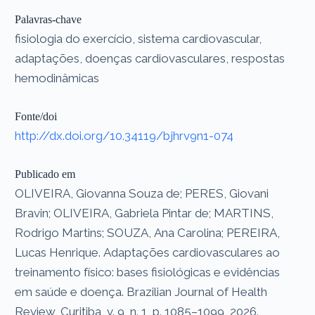
Palavras-chave
fisiologia do exercício, sistema cardiovascular,
adaptações, doenças cardiovasculares, respostas
hemodinâmicas
Fonte/doi
http://dx.doi.org/10.34119/bjhrv9n1-074
Publicado em
OLIVEIRA, Giovanna Souza de; PERES, Giovani
Bravin; OLIVEIRA, Gabriela Pintar de; MARTINS,
Rodrigo Martins; SOUZA, Ana Carolina; PEREIRA,
Lucas Henrique. Adaptações cardiovasculares ao
treinamento físico: bases fisiológicas e evidências
em saúde e doença. Brazilian Journal of Health
Review, Curitiba, v. 9, n. 1, p. 1085–1099, 2026.