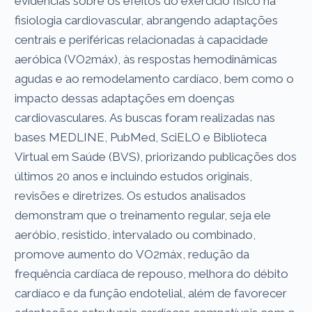
evidências sobre os efeitos do exercício físico na
fisiologia cardiovascular, abrangendo adaptações
centrais e periféricas relacionadas à capacidade
aeróbica (VO2máx), às respostas hemodinâmicas
agudas e ao remodelamento cardíaco, bem como o
impacto dessas adaptações em doenças
cardiovasculares. As buscas foram realizadas nas
bases MEDLINE, PubMed, SciELO e Biblioteca
Virtual em Saúde (BVS), priorizando publicações dos
últimos 20 anos e incluindo estudos originais,
revisões e diretrizes. Os estudos analisados
demonstram que o treinamento regular, seja ele
aeróbio, resistido, intervalado ou combinado,
promove aumento do VO2máx, redução da
frequência cardíaca de repouso, melhora do débito
cardíaco e da função endotelial, além de favorecer