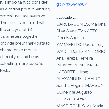
It is important to consider
gov/33659538/
as a critical point if handling
procedures are aversive.
Publicado em
The results acquired with
GARCIA-GOMES, Mariana
the analysis of 18
Silva Alves; ZANATTO,
parameters together
Dennis Augusto;
provide preliminary data to
YAMAMOTO, Pedro Kenji;
characterize mouse
WADT, Danilo; ANTIORIO,
phenotype and helps
Ana Tereza Ferreira
selecting more specific
Bittencourt; ALEMAN-
tests.
LAPORTE, Jilma;
ALEXANDRE-RIBEIRO,
Sandra Regina; MARSON,
Guilherme Augusto;
GUIZZO, Cezar;
MASSIRONI, Silvia Maria