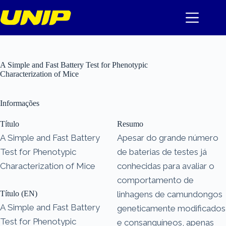
Pular
para
o
conteúdo
A Simple and Fast Battery Test for Phenotypic
Characterization of Mice
Informações
Título
Resumo
A Simple and Fast Battery
Apesar do grande número
Test for Phenotypic
de baterias de testes já
Characterization of Mice
conhecidas para avaliar o
comportamento de
Título (EN)
linhagens de camundongos
A Simple and Fast Battery
geneticamente modificados
Test for Phenotypic
e consanguíneos, apenas