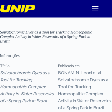
Pular
para
o
conteúdo
Solvatochromic Dyes as a Tool for Tracking Homeopathic
Complex Activity in Water Reservoirs of a Spring Park in
Brazil
Informações
Título
Publicado em
Solvatochromic Dyes as a
BONAMIN, Leoni et al.
Tool for Tracking
Solvatochromic Dyes as a
Homeopathic Complex
Tool for Tracking
Activity in Water Reservoirs
Homeopathic Complex
of a Spring Park in Brazil
Activity in Water Reservoirs
of a Spring Park in Brazil.