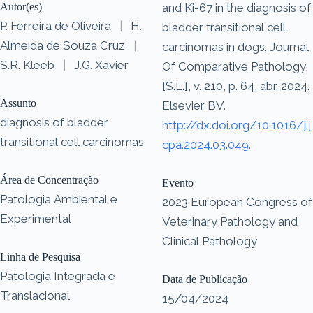
Autor(es)
and Ki-67 in the diagnosis of
P. Ferreira de Oliveira
|
H.
bladder transitional cell
Almeida de Souza Cruz
|
carcinomas in dogs. Journal
S.R. Kleeb
|
J.G. Xavier
Of Comparative Pathology,
[S.L.], v. 210, p. 64, abr. 2024.
Assunto
Elsevier BV.
diagnosis of bladder
http://dx.doi.org/10.1016/j.j
transitional cell carcinomas
cpa.2024.03.049.
Área de Concentração
Evento
Patologia Ambiental e
2023 European Congress of
Experimental
Veterinary Pathology and
Clinical Pathology
Linha de Pesquisa
Patologia Integrada e
Data de Publicação
Translacional
15/04/2024