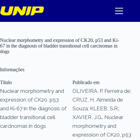
Pular
para
o
conteúdo
Nuclear morphometry and expression of CK20, p53 and Ki-
67 in the diagnosis of bladder transitional cell carcinomas in
dogs
Informações
Título
Publicado em
Nuclear morphometry and
OLIVEIRA, P. Ferreira de;
expression of CK20, p53
CRUZ, H. Almeida de
and Ki-67 in the diagnosis of
Souza; KLEEB, S.R.;
bladder transitional cell
XAVIER, J.G.. Nuclear
carcinomas in dogs
morphometry and
expression of CK20, p53