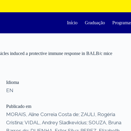
Início
Graduação
Programa
esicles induced a protective immune response in BALB/c mice
Idioma
EN
Publicado em
MORAIS, Aline Correia Costa de; ZAULI, Rogéria
Cristina; VIDAL, Andrey Sladkevicius; SOUZA, Bruna
Barros de; DUENHA, Ester Silva; PEREZ, Elizabeth