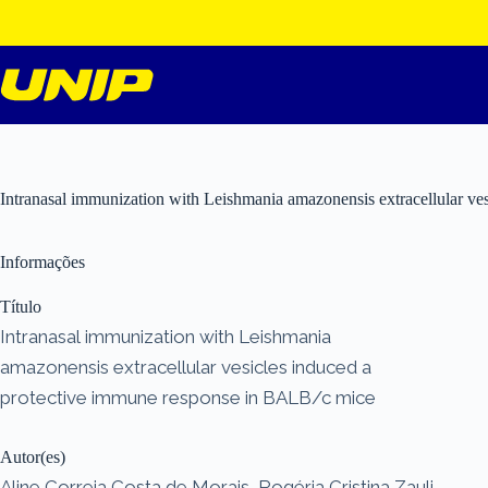
Pular
para
o
conteúdo
Intranasal immunization with Leishmania amazonensis extracellular v
Informações
Título
Intranasal immunization with Leishmania
amazonensis extracellular vesicles induced a
protective immune response in BALB/c mice
Autor(es)
Aline Correia Costa de Morais, Rogéria Cristina Zauli,