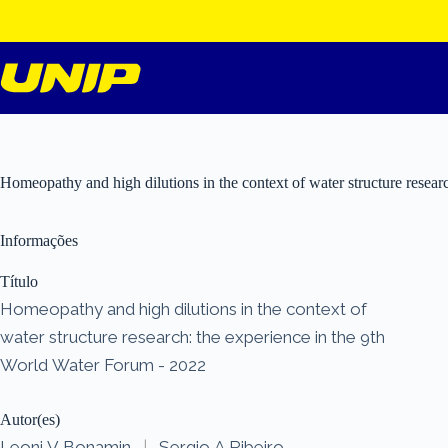
Pular
para
o
conteúdo
Homeopathy and high dilutions in the context of water structure resea
Informações
Título
Homeopathy and high dilutions in the context of
water structure research: the experience in the 9th
World Water Forum - 2022
Autor(es)
Leoni V Bonamin
|
Sergio A Ribeiro