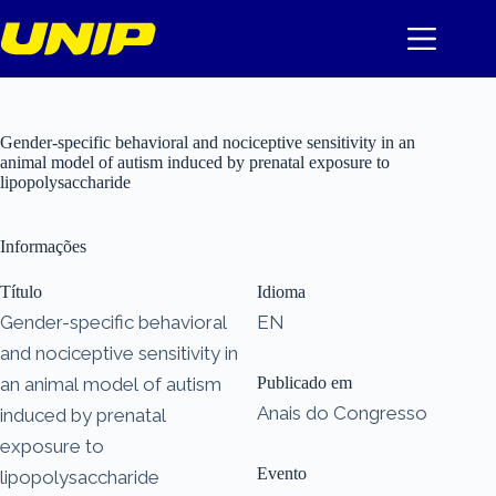
Pular
para
o
conteúdo
Gender-specific behavioral and nociceptive sensitivity in an
animal model of autism induced by prenatal exposure to
lipopolysaccharide
Informações
Título
Idioma
Gender-specific behavioral
EN
and nociceptive sensitivity in
an animal model of autism
Publicado em
Anais do Congresso
induced by prenatal
exposure to
Evento
lipopolysaccharide