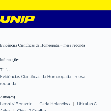
Pular
para
o
conteúdo
Evidências Científicas da Homeopatia – mesa redonda
Informações
Título
Evidências Científicas da Homeopatia - mesa
redonda
Autor(es)
Leoni V Bonamin
|
Carla Holandino
|
Ubiratan C
Adler
|
Cideli P Coelho