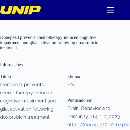
Pular
para
o
conteúdo
Donepezil prevents chemotherapy-induced cognitive
impairment and glial activation following doxorubicin
treatment
Informações
Título
Idioma
Donepezil prevents
EN
chemotherapy-induced
cognitive impairment and
Publicado em
Brain, Behavior and
glial activation following
Immunity, 114, 1-2, 2023.
doxorubicin treatment
https://doi.org/10.1016/j.bb