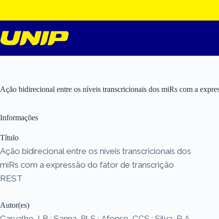
Pular
para
o
conteúdo
Ação bidirecional entre os níveis transcricionais dos miRs com a expre
Informações
Título
Ação bidirecional entre os níveis transcricionais dos
miRs com a expressão do fator de transcrição
REST
Autor(es)
Carvalho, LB ; Sanna, PLS ; Afonso, CCS ; Silva, R A