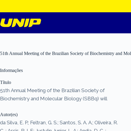
Pular
para
o
conteúdo
51th Annual Meeting of the Brazilian Society of Biochemistry and Mo
Informações
Título
51th Annual Meeting of the Brazilian Society of
Biochemistry and Molecular Biology (SBBq) will
Autor(es)
da Silva, E. P.; Feltran, G. S.; Santos, S. A. A.; Oliveira, R.
C. ; Assis, R. I. F.; Justulin Junior, L. A.; Andia, D. C. ;