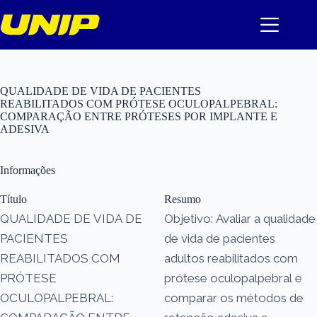
Pular
para
o
conteúdo
QUALIDADE DE VIDA DE PACIENTES
REABILITADOS COM PRÓTESE OCULOPALPEBRAL:
COMPARAÇÃO ENTRE PRÓTESES POR IMPLANTE E
ADESIVA
Informações
Título
Resumo
QUALIDADE DE VIDA DE
Objetivo: Avaliar a qualidade
PACIENTES
de vida de pacientes
REABILITADOS COM
adultos reabilitados com
PRÓTESE
prótese oculopalpebral e
OCULOPALPEBRAL:
comparar os métodos de