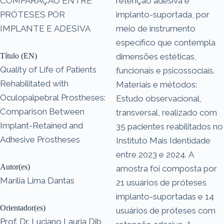
COMPARAÇÃO ENTRE
retenção adesiva e
PRÓTESES POR
implanto-suportada, por
IMPLANTE E ADESIVA
meio de instrumento
específico que contempla
Título (EN)
dimensões estéticas,
Quality of Life of Patients
funcionais e psicossociais.
Rehabilitated with
Materiais e métodos:
Oculopalpebral Prostheses:
Estudo observacional,
Comparison Between
transversal, realizado com
Implant-Retained and
35 pacientes reabilitados no
Adhesive Prostheses
Instituto Mais Identidade
entre 2023 e 2024. A
Autor(es)
amostra foi composta por
Marília Lima Dantas
21 usuários de próteses
implanto-suportadas e 14
Orientador(es)
usuários de próteses com
Prof. Dr. Luciano Lauria Dib