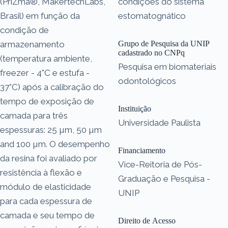
(PriZma®, MakertechLabs,
condições do sistema
Brasil) em função da
estomatognático
condição de
armazenamento
Grupo de Pesquisa da UNIP
cadastrado no CNPq
(temperatura ambiente,
Pesquisa em biomateriais
freezer - 4°C e estufa -
odontológicos
37°C) após a calibração do
tempo de exposição de
Instituição
camada para três
Universidade Paulista
espessuras: 25 µm, 50 µm
and 100 µm. O desempenho
Financiamento
da resina foi avaliado por
Vice-Reitoria de Pós-
resistência à flexão e
Graduação e Pesquisa -
módulo de elasticidade
UNIP
para cada espessura de
camada e seu tempo de
Direito de Acesso