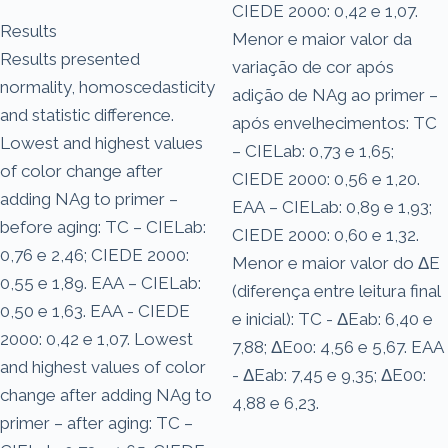
CIEDE 2000: 0,42 e 1,07.
Results
Menor e maior valor da
Results presented
variação de cor após
normality, homoscedasticity
adição de NAg ao primer –
and statistic difference.
após envelhecimentos: TC
Lowest and highest values
– CIELab: 0,73 e 1,65;
of color change after
CIEDE 2000: 0,56 e 1,20.
adding NAg to primer –
EAA – CIELab: 0,89 e 1,93;
before aging: TC – CIELab:
CIEDE 2000: 0,60 e 1,32.
0,76 e 2,46; CIEDE 2000:
Menor e maior valor do ΔE
0,55 e 1,89. EAA – CIELab:
(diferença entre leitura final
0,50 e 1,63. EAA - CIEDE
e inicial): TC - ΔEab: 6,40 e
2000: 0,42 e 1,07. Lowest
7,88; ΔE00: 4,56 e 5,67. EAA
and highest values of color
- ΔEab: 7,45 e 9,35; ΔE00:
change after adding NAg to
4,88 e 6,23.
primer – after aging: TC –