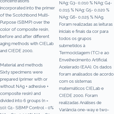
concentrations
NAg; G3- 0,010 % NAg; G4-
incorporated into the primer
0,015 % NAg; G5- 0,020 %
of the Scotchbond Multi-
NAg; G6- 0,025 % NAg.
Purpose (SBMP) over the
Foram realizadas as leituras
color of composite resin,
iniciais e finais da cor para
before and after different
todos os grupos
aging methods with CIELab
submetidos à
and CIEDE 2000.
Termociclagem (TC) e ao
Envelhecimento Artificial
Material and methods
Acelerado (EAA). Os dados
Sixty specimens were
foram analisados de acordo
prepared (primer with or
com os sistemas
without NAg + adhesive +
matemáticos CIELab e
composite resin) and
CIEDE 2000. Foram
divided into 6 groups (n =
realizadas Análises de
10): G1- SBMP Control - 0%
Variância one-way e two-