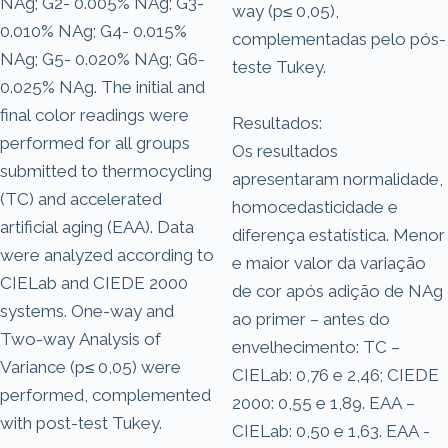
NAg; G2- 0.005% NAg; G3-
way (p≤ 0,05),
0.010% NAg; G4- 0.015%
complementadas pelo pós-
NAg; G5- 0.020% NAg; G6-
teste Tukey.
0.025% NAg. The initial and
final color readings were
Resultados:
performed for all groups
Os resultados
submitted to thermocycling
apresentaram normalidade,
(TC) and accelerated
homocedasticidade e
artificial aging (EAA). Data
diferença estatística. Menor
were analyzed according to
e maior valor da variação
CIELab and CIEDE 2000
de cor após adição de NAg
systems. One-way and
ao primer – antes do
Two-way Analysis of
envelhecimento: TC –
Variance (p≤ 0,05) were
CIELab: 0,76 e 2,46; CIEDE
performed, complemented
2000: 0,55 e 1,89. EAA –
with post-test Tukey.
CIELab: 0,50 e 1,63. EAA -