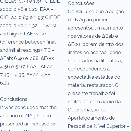
CIELab: 0,73 e 1,65; CIEDE
Conclusões:
2000: 0,56 e 1,20. EAA –
Concluiu-se que a adição
CIELab: 0,89 e 1,93; CIEDE
de NAg ao primer
2000: 0,60 e 1,32. Lowest
apresentou um aumento
and highest ΔE value
nos valores de ΔEab e
(difference between final
ΔE00, porém dentro dos
and initial readings): TC -
limites de aceitabilidade
ΔEab: 6,40 e 7,88; ΔE00:
reportados na literatura,
4,56 e 5,67. EAA - ΔEab:
correspondendo à
7,45 e 9,35; ΔE00: 4,88 e
expectativa estética do
6,23.
material restaurador. O
presente trabalho foi
Conclusions
realizado com apoio da
It was concluded that the
Coordenação de
addition of NAg to primer
Aperfeiçoamento de
presented an increase on
Pessoal de Nível Superior -