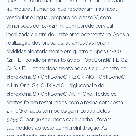
quesitos como material e método, foram utilizados
40 molares humanos, que receberam, nas faces
vestibular e lingual, preparo de classe V, com
dimensões de 3x3x2mm, com parede cervical
localizada a 2mm do limite amelocementário. Após a
realização dos preparos, as amostras foram
divididas aleatoriamente em quatro grupos (n=20).
G1: FL - condicionamento ácido + OptiBond® FL; G2:
CHX + FL - condicionamento ácido + digluconato de
clorexidina S + OptiBond® FL; G3: AlO - OptiBond®
All-in-One; G4: CHX + AlO - digluconato de
clorexidina S + OptiBond® All-in-One. Todos os
dentes foram restaurados com a resina composta
Z350® e, após termociclagem (10000 ciclos -
5/55°C, por 30 segundos cada banho), foram
submetidos ao teste de microinfiltração. As