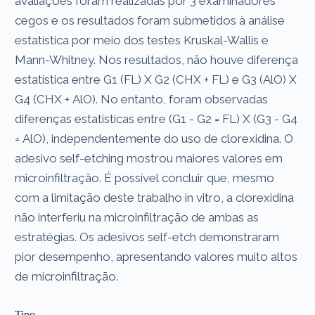
avaliações foram realizadas por 3 examinadores
cegos e os resultados foram submetidos à análise
estatística por meio dos testes Kruskal-Wallis e
Mann-Whitney. Nos resultados, não houve diferença
estatística entre G1 (FL) X G2 (CHX + FL) e G3 (AlO) X
G4 (CHX + AlO). No entanto, foram observadas
diferenças estatísticas entre (G1 - G2 = FL) X (G3 - G4
= AlO), independentemente do uso de clorexidina. O
adesivo self-etching mostrou maiores valores em
microinfiltração. É possível concluir que, mesmo
com a limitação deste trabalho in vitro, a clorexidina
não interferiu na microinfiltração de ambas as
estratégias. Os adesivos self-etch demonstraram
pior desempenho, apresentando valores muito altos
de microinfiltração.
Tipo