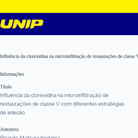
Pular
para
o
conteúdo
Influência da clorexidina na microinfiltração de restaurações de classe
Informações
Título
Influência da clorexidina na microinfiltração de
restaurações de classe V com diferentes estratégias
de adesão
Autor(es)
Ricardo Matsura Kodama