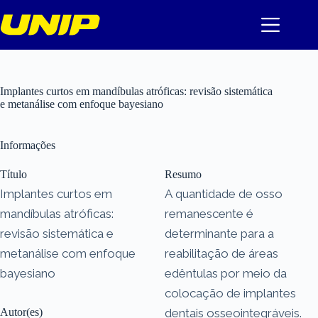
Pular
para
o
conteúdo
Implantes curtos em mandíbulas atróficas: revisão sistemática
e metanálise com enfoque bayesiano
Informações
Título
Resumo
Implantes curtos em
A quantidade de osso
mandíbulas atróficas:
remanescente é
revisão sistemática e
determinante para a
metanálise com enfoque
reabilitação de áreas
bayesiano
edêntulas por meio da
colocação de implantes
Autor(es)
dentais osseointegráveis.