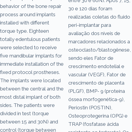
entre 30 e 60N). Após 7, 15,
behavior of the bone repair
30 e 120 dias foram
process around implants
realizadas coletas do fluido
installed with different
peri-implantar para
torque type. Eighteen
avaliação dos níveis de
totally edentulous patients
marcadores relacionados a
were selected to receive
osteoclasto/blastogênese,
five mandibular implants for
sendo eles Fator de
immediate installation of the
crescimento endotelial e
fixed protocol prostheses.
vascular (VEGF), Fator de
The implants were located
crescimento de placenta
between the central and the
(PLGF), BMP- 9 (proteína
most distal implant of both
óssea morfogenética-9),
sides. The patients were
Periostin (POSTIN),
divided in test (torque
Osteoprotegerina (OPG) e
between 15 and 30N) and
TRAP (fosfatase ácida
control (torque between