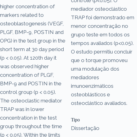
controle (p<0.05). O
higher concentration of
mediador osteoclástico
markers related to
TRAP foi demonstrado em
osteoblastogenesis (VEGF,
menor concentração no
PLGF, BMP-9, POSTIN and
grupo teste em todos os
OPG) in the test group in the
tempos avaliados (p<0.05).
short term at 30 day period
O estudo permitiu concluir
(p < 0.05). At 120th day it
que o torque promoveu
was observed higher
uma modulação dos
concentration of PLGF,
mediadores
BMP-9 and POSTIN in the
imunoenzimáticos
control group (p < 0.05).
osteoblásticos e
The osteoclastic mediator
osteoclástico avaliados.
TRAP was in lower
concentration in the test
Tipo
group throughout the time
Dissertação
(p < 0.05). Within the limits