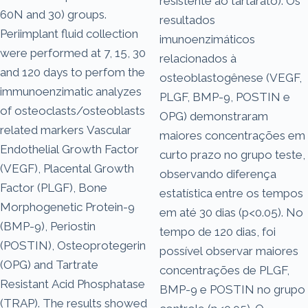
resistente ao tartarato). Os
60N and 30) groups.
resultados
Periimplant fluid collection
imunoenzimáticos
were performed at 7, 15, 30
relacionados à
and 120 days to perfom the
osteoblastogênese (VEGF,
immunoenzimatic analyzes
PLGF, BMP-9, POSTIN e
of osteoclasts/osteoblasts
OPG) demonstraram
related markers Vascular
maiores concentrações em
Endothelial Growth Factor
curto prazo no grupo teste,
(VEGF), Placental Growth
observando diferença
Factor (PLGF), Bone
estatística entre os tempos
Morphogenetic Protein-9
em até 30 dias (p<0.05). No
(BMP-9), Periostin
tempo de 120 dias, foi
(POSTIN), Osteoprotegerin
possível observar maiores
(OPG) and Tartrate
concentrações de PLGF,
Resistant Acid Phosphatase
BMP-9 e POSTIN no grupo
(TRAP). The results showed