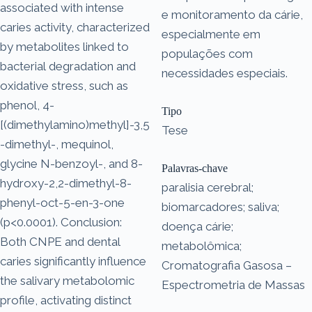
associated with intense
e monitoramento da cárie,
caries activity, characterized
especialmente em
by metabolites linked to
populações com
bacterial degradation and
necessidades especiais.
oxidative stress, such as
phenol, 4-
Tipo
[(dimethylamino)methyl]-3,5
Tese
-dimethyl-, mequinol,
glycine N-benzoyl-, and 8-
Palavras-chave
hydroxy-2,2-dimethyl-8-
paralisia cerebral;
phenyl-oct-5-en-3-one
biomarcadores; saliva;
(p<0.0001). Conclusion:
doença cárie;
Both CNPE and dental
metabolômica;
caries significantly influence
Cromatografia Gasosa –
the salivary metabolomic
Espectrometria de Massas
profile, activating distinct