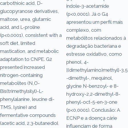
carbothioic acid, D-
indole-3-acetamide
glucopyranose derivatives,
(p<0,0001). Já o G4
maltose, urea, glutamic
apresentou um perfil mais
acid, and L-proline
complexo, com
(p<0.0001), consistent with a
metabólitos relacionados à
soft diet, limited
degradação bacteriana e
mastication, and metabolic
estresse oxidativo, como
adaptation to CNPE. G2
phenol, 4-
presented increased
[(dimethylamino)methyl]-3,5
nitrogen-containing
-dimethyl-, mequinol,
metabolites (N,O-
glycine N-benzoyl- e 8-
Bis(trimethylsilyl)-L-
hydroxy-2,2-dimethyl-8-
phenylalanine, leucine di-
phenyl-oct-5-en-3-one
TMS, lysine) and
(p<0,0001). Conclusão: A
fermentative compounds
ECNP e a doença cárie
(acetic acid, 2,3-butanediol
influenciam de forma