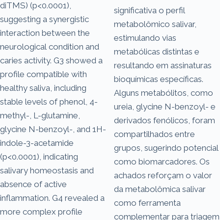
diTMS) (p<0.0001),
significativa o perfil
suggesting a synergistic
metabolômico salivar,
interaction between the
estimulando vias
neurological condition and
metabólicas distintas e
caries activity. G3 showed a
resultando em assinaturas
profile compatible with
bioquímicas específicas.
healthy saliva, including
Alguns metabólitos, como
stable levels of phenol, 4-
ureia, glycine N-benzoyl- e
methyl-, L-glutamine,
derivados fenólicos, foram
glycine N-benzoyl-, and 1H-
compartilhados entre
indole-3-acetamide
grupos, sugerindo potencial
(p<0.0001), indicating
como biomarcadores. Os
salivary homeostasis and
achados reforçam o valor
absence of active
da metabolômica salivar
inflammation. G4 revealed a
como ferramenta
more complex profile
complementar para triagem