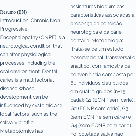
assinaturas bioquímicas
Resumo (EN)
características associadas à
Introduction: Chronic Non-
presença da condição
Progressive
neurológica e da cárie
Encephalopathy (CNPE) is a
dentária. Metodologia:
neurological condition that
Trata-se de um estudo
can alter physiological
observacional, transversal e
processes, including the
analítico, com amostra de
oral environment. Dental
conveniência composta por
caries is a multifactorial
60 indivíduos distribuídos
disease whose
em quatro grupos (n=15
development can be
cada): G1 (ECNP sem cárie),
influenced by systemic and
G2 (ECNP com cárie), G3
local factors, such as the
(sem ECNP e sem cárie) e
salivary profile.
G4 (sem ECNP com cárie).
Metabolomics has
Foi coletada saliva não