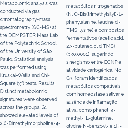
Metabolomic analysis was
metabólitos nitrogenados
conducted via gas
(N, O-Bis(trimethylsilyl)-L-
chromatography-mass
phenylalanine, leucine di-
spectrometry (GC-MS) at
TMS, lysine) e compostos
the DEMPSTER Mass Lab
fermentativos (acetic acid,
of the Polytechnic School
2,3-butanediol diTMS)
of the University of São
(p<0,0001), sugerindo
Paulo. Statistical analysis
sinergismo entre ECNP e
was performed using
atividade cariogênica. No
Kruskal-Wallis and Chi-
G3, foram identificados
Square (χ²) tests. Results:
metabólitos compatíveis
Distinct metabolomic
com homeostase salivar e
signatures were observed
ausência de inflamação
across the groups. G1
ativa, como phenol, 4-
showed elevated levels of
methyl-, L-glutamine,
2,6-Dimethylmorpholine-4-
glycine N-benzoyl- e 1H-