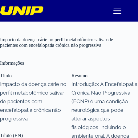
Pular
para
o
conteúdo
Impacto da doença cárie no perfil metabolômico salivar de
pacientes com encefalopatia crônica não progressiva
Informações
Título
Resumo
Impacto da doença cárie no
Introdução: A Encefalopatia
perfil metabolômico salivar
Crônica Não Progressiva
de pacientes com
(ECNP) é uma condição
encefalopatia crônica não
neurológica que pode
progressiva
alterar aspectos
fisiológicos, incluindo o
Título (EN)
ambiente oral. A doença