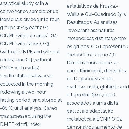
analytical study with a
estatísticos de Kruskal-
convenience sample of 60
Wallis e Qui-Quadrado (χ²).
individuals divided into four
Resultados: As análises
groups (n=15 each): G1
revelaram assinaturas
(CNPE without caries), G2
metabólicas distintas entre
(CNPE with caries), G3
os grupos. O G1 apresentou
(without CNPE and without
metabólitos como 2,6-
caries), and G4 (without
Dimethylmorpholine-4-
CNPE with caries).
carbothioic acid, derivados
Unstimulated saliva was
de D-glucopyranose,
collected in the morning,
maltose, ureia, glutamic acid
following a two-hour
e L-proline (p<0,0001),
fasting period, and stored at
associados a uma dieta
-80 °C until analysis. Caries
pastosa e adaptação
was assessed using the
metabólica à ECNP. O G2
DMFT/dmft index.
demonstrou aumento de