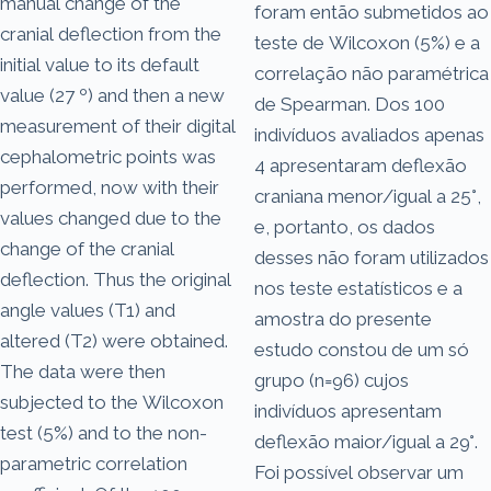
manual change of the
foram então submetidos ao
cranial deflection from the
teste de Wilcoxon (5%) e a
initial value to its default
correlação não paramétrica
value (27 º) and then a new
de Spearman. Dos 100
measurement of their digital
indivíduos avaliados apenas
cephalometric points was
4 apresentaram deflexão
performed, now with their
craniana menor/igual a 25°,
values changed due to the
e, portanto, os dados
change of the cranial
desses não foram utilizados
deflection. Thus the original
nos teste estatísticos e a
angle values (T1) and
amostra do presente
altered (T2) were obtained.
estudo constou de um só
The data were then
grupo (n=96) cujos
subjected to the Wilcoxon
indivíduos apresentam
test (5%) and to the non-
deflexão maior/igual a 29°.
parametric correlation
Foi possível observar um