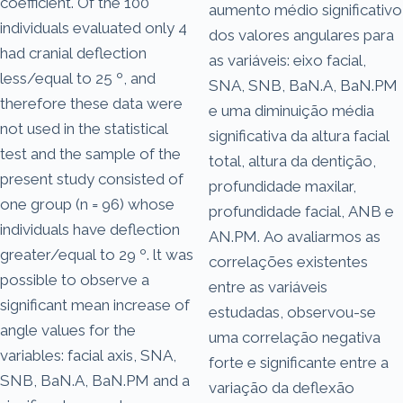
coefficient. Of the 100
aumento médio significativo
individuals evaluated only 4
dos valores angulares para
had cranial deflection
as variáveis: eixo facial,
less/equal to 25 º, and
SNA, SNB, BaN.A, BaN.PM
therefore these data were
e uma diminuição média
not used in the statistical
significativa da altura facial
test and the sample of the
total, altura da dentição,
present study consisted of
profundidade maxilar,
one group (n = 96) whose
profundidade facial, ANB e
individuals have deflection
AN.PM. Ao avaliarmos as
greater/equal to 29 º. lt was
correlações existentes
possible to observe a
entre as variáveis
significant mean increase of
estudadas, observou-se
angle values for the
uma correlação negativa
variables: facial axis, SNA,
forte e significante entre a
SNB, BaN.A, BaN.PM and a
variação da deflexão