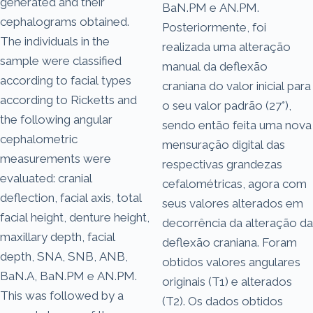
generated and their
BaN.PM e AN.PM.
cephalograms obtained.
Posteriormente, foi
The individuals in the
realizada uma alteração
sample were classified
manual da deflexão
according to facial types
craniana do valor inicial para
according to Ricketts and
o seu valor padrão (27°),
the following angular
sendo então feita uma nova
cephalometric
mensuração digital das
measurements were
respectivas grandezas
evaluated: cranial
cefalométricas, agora com
deflection, facial axis, total
seus valores alterados em
facial height, denture height,
decorrência da alteração da
maxillary depth, facial
deflexão craniana. Foram
depth, SNA, SNB, ANB,
obtidos valores angulares
BaN.A, BaN.PM e AN.PM.
originais (T1) e alterados
This was followed by a
(T2). Os dados obtidos