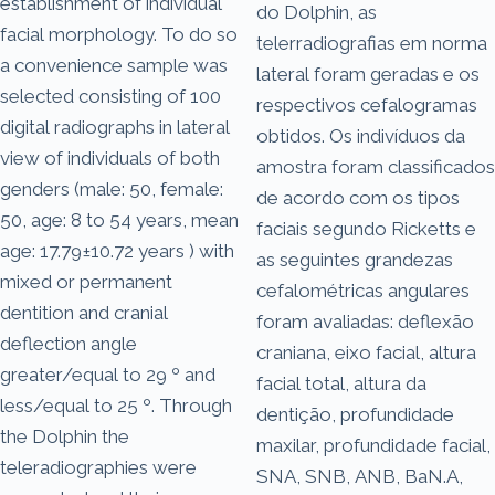
establishment of individual
do Dolphin, as
facial morphology. To do so
telerradiografias em norma
a convenience sample was
lateral foram geradas e os
selected consisting of 100
respectivos cefalogramas
digital radiographs in lateral
obtidos. Os indivíduos da
view of individuals of both
amostra foram classificados
genders (male: 50, female:
de acordo com os tipos
50, age: 8 to 54 years, mean
faciais segundo Ricketts e
age: 17.79±10.72 years ) with
as seguintes grandezas
mixed or permanent
cefalométricas angulares
dentition and cranial
foram avaliadas: deflexão
deflection angle
craniana, eixo facial, altura
greater/equal to 29 º and
facial total, altura da
less/equal to 25 º. Through
dentição, profundidade
the Dolphin the
maxilar, profundidade facial,
teleradiographies were
SNA, SNB, ANB, BaN.A,