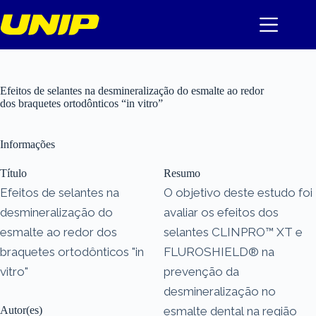
Pular
para
o
conteúdo
Efeitos de selantes na desmineralização do esmalte ao redor
dos braquetes ortodônticos “in vitro”
Informações
Título
Resumo
Efeitos de selantes na
O objetivo deste estudo foi
desmineralização do
avaliar os efeitos dos
esmalte ao redor dos
selantes CLINPRO™ XT e
braquetes ortodônticos "in
FLUROSHIELD® na
vitro"
prevenção da
desmineralização no
Autor(es)
esmalte dental na região