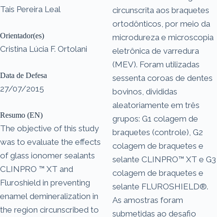
Tais Pereira Leal
circunscrita aos braquetes
ortodônticos, por meio da
Orientador(es)
microdureza e microscopia
Cristina Lúcia F. Ortolani
eletrônica de varredura
(MEV). Foram utilizadas
Data de Defesa
sessenta coroas de dentes
27/07/2015
bovinos, divididas
aleatoriamente em três
Resumo (EN)
grupos: G1 colagem de
The objective of this study
braquetes (controle), G2
was to evaluate the effects
colagem de braquetes e
of glass ionomer sealants
selante CLINPRO™ XT e G3
CLINPRO ™ XT and
colagem de braquetes e
Fluroshield in preventing
selante FLUROSHIELD®.
enamel demineralization in
As amostras foram
the region circunscribed to
submetidas ao desafio