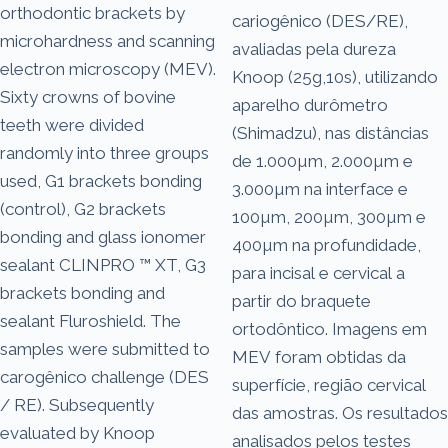
orthodontic brackets by
cariogênico (DES/RE),
microhardness and scanning
avaliadas pela dureza
electron microscopy (MEV).
Knoop (25g,10s), utilizando
Sixty crowns of bovine
aparelho durômetro
teeth were divided
(Shimadzu), nas distâncias
randomly into three groups
de 1.000µm, 2.000µm e
used, G1 brackets bonding
3.000µm na interface e
(control), G2 brackets
100µm, 200µm, 300µm e
bonding and glass ionomer
400µm na profundidade,
sealant CLINPRO ™ XT, G3
para incisal e cervical a
brackets bonding and
partir do braquete
sealant Fluroshield. The
ortodôntico. Imagens em
samples were submitted to
MEV foram obtidas da
carogênico challenge (DES
superfície, região cervical
/ RE). Subsequently
das amostras. Os resultados
evaluated by Knoop
analisados pelos testes