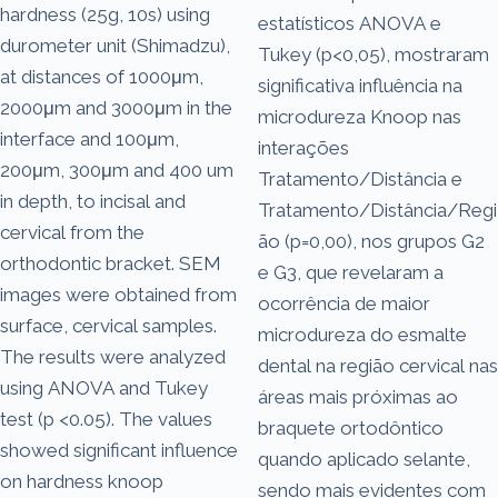
hardness (25g, 10s) using
estatísticos ANOVA e
durometer unit (Shimadzu),
Tukey (p<0,05), mostraram
at distances of 1000μm,
significativa influência na
2000μm and 3000μm in the
microdureza Knoop nas
interface and 100μm,
interações
200μm, 300μm and 400 um
Tratamento/Distância e
in depth, to incisal and
Tratamento/Distância/Regi
cervical from the
ão (p=0,00), nos grupos G2
orthodontic bracket. SEM
e G3, que revelaram a
images were obtained from
ocorrência de maior
surface, cervical samples.
microdureza do esmalte
The results were analyzed
dental na região cervical nas
using ANOVA and Tukey
áreas mais próximas ao
test (p <0.05). The values
braquete ortodôntico
showed significant influence
quando aplicado selante,
on hardness knoop
sendo mais evidentes com