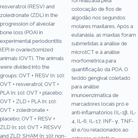
foi realizada pela
resveratrol (RESV) and
colocação de fios de
zoledronate (ZDL) in the
algodão nos segundos
progression of alveolar
molares maxilares. Após a
bone loss (POA) in
eutanásia, as maxilas foram
experimental periodontitis
submetidas à análise de
(EP) in ovariectomized
microtCT e à análise
animals (OVT). The animals
morfométrica para
were divided into the
quantificação da POA. O
groups: OVT + RESV (n: 10):
tecido gengival coletado
OVT + resveratrol; OVT +
para análise
PLA (n: 10): OVT + placebo;
imunoenzimática de
OVT + ZLD + PLA (n: 10):
marcadores locais pró e
OVT + zoledronate +
anti-inflamatórios (IL-1β, IL-
placebo; OVT + RESV +
4, IL-6, IL-17, INF- γ, TNF-
ZLD (n: 10): OVT + RESVV
α) e/ou relacionados ao
and ZLD; SHAM (n: 10): non-