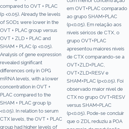
com menor concentração
compared to OVT + PLAC
em OVT+PLAC comparado
(p <0.05). Already the levels
ao grupo SHAM+PLAC
of SOD1 were lower in the
(p<0.05). Em relação aos
OVT + PLAC group versus
níveis séricos de CTX, o
OVT + ZLD + PLAC and
grupo OVT+PLAC
SHAM + PLAC (p <0.05).
apresentou maiores níveis
Analysis of gene expression
de CTX comparando-se a
revealed significant
OVT+ZLD+PLAC,
differences only in OPG
OVT+ZLD+RESV e
mRNA levels, with a lower
SHAM+PLAC (p<0.05). Foi
concentration in OVT +
observado maior nível de
PLAC compared to the
CTX no grupo OVT+RESV
SHAM + PLAC group (p
versus SHAM+PLAC
<0.05). In relation to serum
(p<0.05). Pode-se concluir
CTX levels, the OVT + PLAC
que o ZDL reduziu a POA
group had higher levels of