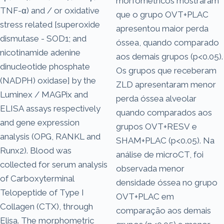
morfométricos mostraram
TNF-α) and / or oxidative
que o grupo OVT+PLAC
stress related [superoxide
apresentou maior perda
dismutase - SOD1; and
óssea, quando comparado
nicotinamide adenine
aos demais grupos (p<0.05).
dinucleotide phosphate
Os grupos que receberam
(NADPH) oxidase] by the
ZLD apresentaram menor
Luminex / MAGPix and
perda óssea alveolar
ELISA assays respectively
quando comparados aos
and gene expression
grupos OVT+RESV e
analysis (OPG, RANKL and
SHAM+PLAC (p<0.05). Na
Runx2). Blood was
análise de microCT, foi
collected for serum analysis
observada menor
of Carboxyterminal
densidade óssea no grupo
Telopeptide of Type I
OVT+PLAC em
Collagen (CTX), through
comparação aos demais
Elisa. The morphometric