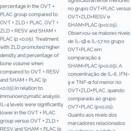
significativamente menores
percentage in the OVT +
no grupo OVT+PLAC versus
PLAC group compared to
OVT+ZLD+RESV e
OVT + ZLD + PLAC, OVT +
SHAM+PLAC (p<0.05).
ZLD + RESV and SHAM +
Observou-se maiores níveis
PLAC (p <0.05). Treatment
de IL-1β e IL-17 no grupo
with ZLD promoted higher
OVT+PLAC em
density and percentage of
comparação a
bone volume when
SHAM+PLAC (p<0.05). A
compared to OVT + RESV
concentração de IL-6, IFN-
and SHAM + PLAC (p
γ e TNF-α foi menor no
<0.05).In relation to
OVT+ZLD+PLAC, quando
immunoenzymatic analysis,
comparado ao grupo
IL-4 levels were significantly
OVT+PLAC (p<0.05).
lower in the OVT + PLAC
Quanto aos níveis dos
group versus OVT + ZLD +
marcadores relacionados
RESV and SHAM + PLAC (p