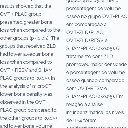
grupos (p<0.05) e menor
results showed that the
porcentagem de volume
OVT + PLAC group
ósseo no grupo OVT+PLAC
presented greater bone
em comparação a
loss when compared to the
OVT+ZLD+PLAC,
other groups (p <0.05). The
OVT+ZLD+RESV e
groups that received ZLD
SHAM+PLAC (p<0.05). O
had lower alveolar bone
tratamento com ZLD
loss when compared to
promoveu maior densidade
OVT + RESV and SHAM +
e porcentagem de volume
PLAC groups (p <0.05). In
ósseo quando comparado
the analysis of microCT,
com OVT+RESV e
lower bone density was
SHAM+PLAC (p<0.05). Em
observed in the OVT +
relação à análise
PLAC group compared to
imunoenzimática, os níveis
the other groups (p <0.05)
de IL-4 foram
and lower bone volume