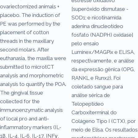
estresse oxidativo
ovariectomized animals +
[superóxido dismutase -
placebo. The induction of
SOD1; e nicotinamida
PE was performed by the
adenina dinucleotídeo
placement of cotton
fosfato (NADPH) oxidase]
threads in the maxillary
pelo ensaio
second molars. After
Luminex/MAGPix e ELISA,
euthanasia, the maxilla were
respectivamente, e análise
submitted to microtCT
da expressão gênica (OPG,
analysis and morphometric
RANKL e Runx2). Foi
analysis to quantify the POA.
coletado sangue para
The gingival tissue
análise sérica de
collected for the
Telopeptídeo
immunoenzymatic analysis
Carboxiterminal do
of local pro and anti-
Colágeno Tipo I (CTX), por
inflammatory markers (IL-
meio de Elisa. Os resultados
1β, IL-4, IL-6, IL-17, INFγ,