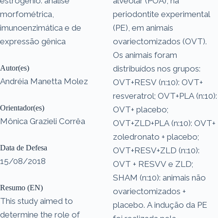
estrogênio: análise
alveolar (POA), na
morfométrica,
periodontite experimental
imunoenzimática e de
(PE), em animais
expressão gênica
ovariectomizados (OVT).
Os animais foram
Autor(es)
distribuídos nos grupos:
Andréia Manetta Molez
OVT+RESV (n:10): OVT+
resveratrol; OVT+PLA (n:10):
Orientador(es)
OVT+ placebo;
Mônica Grazieli Corrêa
OVT+ZLD+PLA (n:10): OVT+
zoledronato + placebo;
Data de Defesa
OVT+RESV+ZLD (n:10):
15/08/2018
OVT + RESVV e ZLD;
SHAM (n:10): animais não
Resumo (EN)
ovariectomizados +
This study aimed to
placebo. A indução da PE
determine the role of