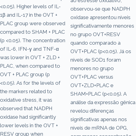
ao estresse oxidativo,
<0.05). Higher levels of IL-
observou-se que NADPH
1β and IL-17 in the OVT +
oxidase apresentou níveis
PLAC group were observed
significativamente menores
compared to SHAM + PLAC
no grupo OVT+RESV
(p <0.05). The concentration
quando comparado a
of IL-6, IFN-γ and TNF-α
OVT+PLAC (p<0.05). Já os
was lower in OVT + ZLD +
níveis de SOD1 foram
PLAC, when compared to
menores no grupo
OVT + PLAC group (p
OVT+PLAC versus
<0.05). As for the levels of
OVT+ZLD+PLAC e
the markers related to
SHAM+PLAC (p<0.05). A
oxidative stress, it was
análise da expressão gênica
observed that NADPH
revelou diferenças
oxidase had significantly
significativas apenas nos
lower levels in the OVT +
níveis de mRNA de OPG,
RESV group when