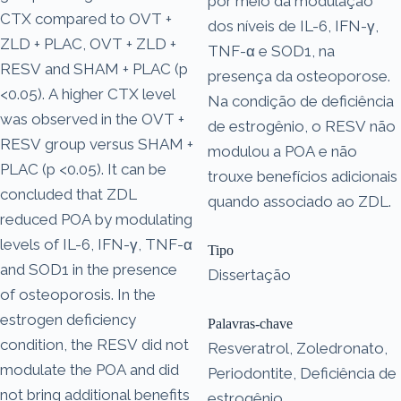
por meio da modulação
CTX compared to OVT +
dos níveis de IL-6, IFN-γ,
ZLD + PLAC, OVT + ZLD +
TNF-α e SOD1, na
RESV and SHAM + PLAC (p
presença da osteoporose.
<0.05). A higher CTX level
Na condição de deficiência
was observed in the OVT +
de estrogênio, o RESV não
RESV group versus SHAM +
modulou a POA e não
PLAC (p <0.05). It can be
trouxe benefícios adicionais
concluded that ZDL
quando associado ao ZDL.
reduced POA by modulating
levels of IL-6, IFN-γ, TNF-α
Tipo
and SOD1 in the presence
Dissertação
of osteoporosis. In the
estrogen deficiency
Palavras-chave
condition, the RESV did not
Resveratrol, Zoledronato,
modulate the POA and did
Periodontite, Deficiência de
not bring additional benefits
estrogênio