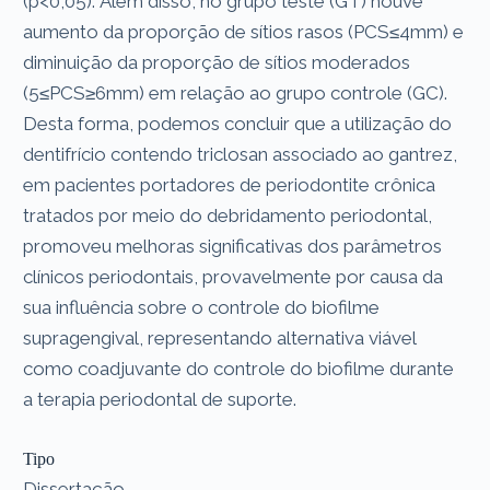
(p<0,05). Além disso, no grupo teste (GT) houve
aumento da proporção de sítios rasos (PCS≤4mm) e
diminuição da proporção de sítios moderados
(5≤PCS≥6mm) em relação ao grupo controle (GC).
Desta forma, podemos concluir que a utilização do
dentifrício contendo triclosan associado ao gantrez,
em pacientes portadores de periodontite crônica
tratados por meio do debridamento periodontal,
promoveu melhoras significativas dos parâmetros
clínicos periodontais, provavelmente por causa da
sua influência sobre o controle do biofilme
supragengival, representando alternativa viável
como coadjuvante do controle do biofilme durante
a terapia periodontal de suporte.
Tipo
Dissertação