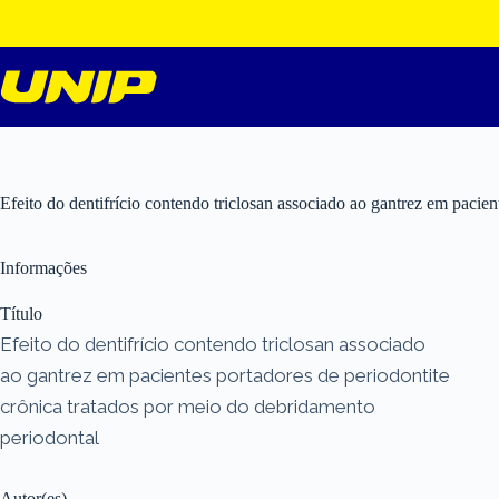
Pular
para
o
conteúdo
Efeito do dentifrício contendo triclosan associado ao gantrez em pacie
Informações
Título
Efeito do dentifrício contendo triclosan associado
ao gantrez em pacientes portadores de periodontite
crônica tratados por meio do debridamento
periodontal
Autor(es)