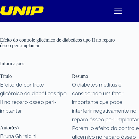
Pular
para
o
conteúdo
Efeito do controle glicêmico de diabéticos tipo II no reparo
ósseo peri-implantar
Informações
Título
Resumo
Efeito do controle
O diabetes mellitus é
glicêmico de diabéticos tipo
considerado um fator
II no reparo ósseo peri-
importante que pode
implantar
interferir negativamente no
reparo ósseo peri-implantar.
Autor(es)
Porém, o efeito do controle
Bruna Ghiraldini
glicêmico no reparo ósseo