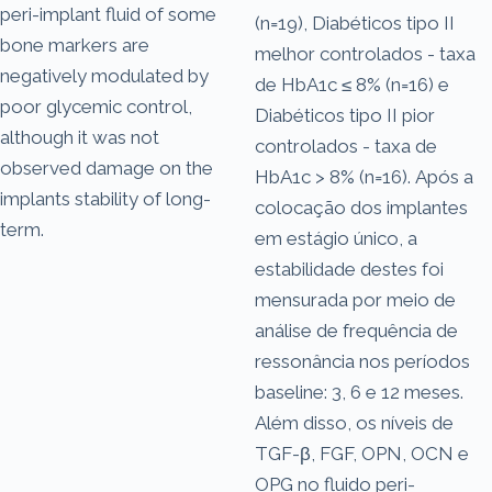
peri-implant fluid of some
(n=19), Diabéticos tipo II
bone markers are
melhor controlados - taxa
negatively modulated by
de HbA1c ≤ 8% (n=16) e
poor glycemic control,
Diabéticos tipo II pior
although it was not
controlados - taxa de
observed damage on the
HbA1c > 8% (n=16). Após a
implants stability of long-
colocação dos implantes
term.
em estágio único, a
estabilidade destes foi
mensurada por meio de
análise de frequência de
ressonância nos períodos
baseline: 3, 6 e 12 meses.
Além disso, os níveis de
TGF-β, FGF, OPN, OCN e
OPG no fluido peri-