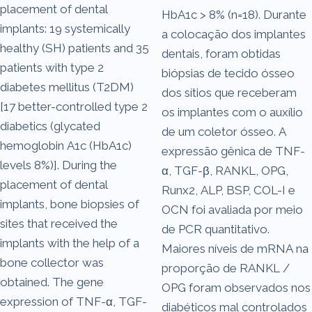
placement of dental
HbA1c > 8% (n=18). Durante
implants: 19 systemically
a colocação dos implantes
healthy (SH) patients and 35
dentais, foram obtidas
patients with type 2
biópsias de tecido ósseo
diabetes mellitus (T2DM)
dos sítios que receberam
[17 better-controlled type 2
os implantes com o auxílio
diabetics (glycated
de um coletor ósseo. A
hemoglobin A1c (HbA1c)
expressão gênica de TNF-
levels 8%)]. During the
α, TGF-β, RANKL, OPG,
placement of dental
Runx2, ALP, BSP, COL-I e
implants, bone biopsies of
OCN foi avaliada por meio
sites that received the
de PCR quantitativo.
implants with the help of a
Maiores níveis de mRNA na
bone collector was
proporção de RANKL /
obtained. The gene
OPG foram observados nos
expression of TNF-α, TGF-
diabéticos mal controlados