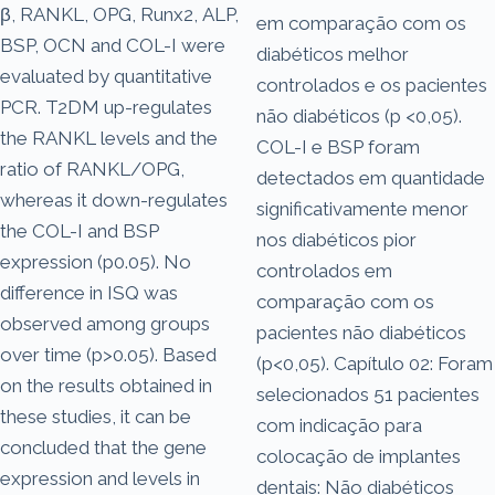
β, RANKL, OPG, Runx2, ALP,
em comparação com os
BSP, OCN and COL-I were
diabéticos melhor
evaluated by quantitative
controlados e os pacientes
PCR. T2DM up-regulates
não diabéticos (p <0,05).
the RANKL levels and the
COL-I e BSP foram
ratio of RANKL/OPG,
detectados em quantidade
whereas it down-regulates
significativamente menor
the COL-I and BSP
nos diabéticos pior
expression (p0.05). No
controlados em
difference in ISQ was
comparação com os
observed among groups
pacientes não diabéticos
over time (p>0.05). Based
(p<0,05). Capítulo 02: Foram
on the results obtained in
selecionados 51 pacientes
these studies, it can be
com indicação para
concluded that the gene
colocação de implantes
expression and levels in
dentais: Não diabéticos