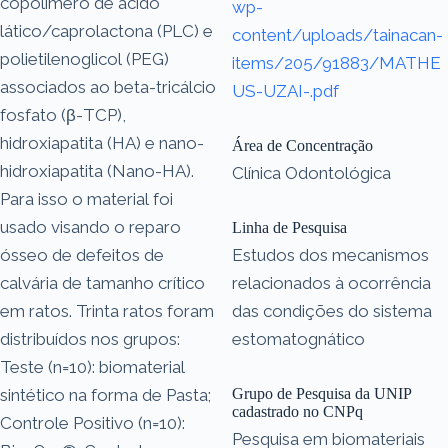
copolímero de ácido
wp-
lático/caprolactona (PLC) e
content/uploads/tainacan-
polietilenoglicol (PEG)
items/205/91883/MATHE
associados ao beta-tricálcio
US-UZAI-.pdf
fosfato (β-TCP),
hidroxiapatita (HA) e nano-
Área de Concentração
hidroxiapatita (Nano-HA).
Clínica Odontológica
Para isso o material foi
usado visando o reparo
Linha de Pesquisa
ósseo de defeitos de
Estudos dos mecanismos
calvária de tamanho crítico
relacionados à ocorrência
em ratos. Trinta ratos foram
das condições do sistema
distribuídos nos grupos:
estomatognático
Teste (n=10): biomaterial
sintético na forma de Pasta;
Grupo de Pesquisa da UNIP
cadastrado no CNPq
Controle Positivo (n=10):
Pesquisa em biomateriais