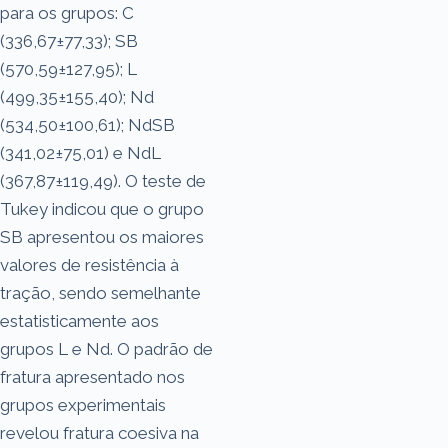
para os grupos: C
(336,67±77,33); SB
(570,59±127,95); L
(499,35±155,40); Nd
(534,50±100,61); NdSB
(341,02±75,01) e NdL
(367,87±119,49). O teste de
Tukey indicou que o grupo
SB apresentou os maiores
valores de resistência à
tração, sendo semelhante
estatisticamente aos
grupos L e Nd. O padrão de
fratura apresentado nos
grupos experimentais
revelou fratura coesiva na