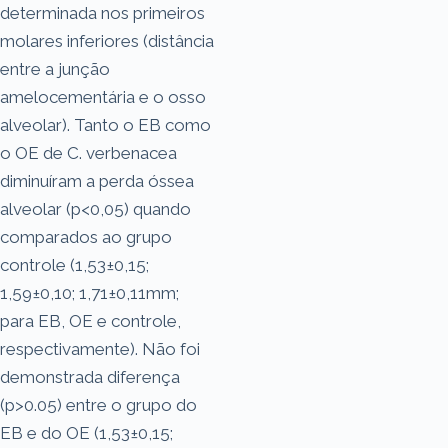
determinada nos primeiros
molares inferiores (distância
entre a junção
amelocementária e o osso
alveolar). Tanto o EB como
o OE de C. verbenacea
diminuíram a perda óssea
alveolar (p<0,05) quando
comparados ao grupo
controle (1,53±0,15;
1,59±0,10; 1,71±0,11mm;
para EB, OE e controle,
respectivamente). Não foi
demonstrada diferença
(p>0.05) entre o grupo do
EB e do OE (1,53±0,15;